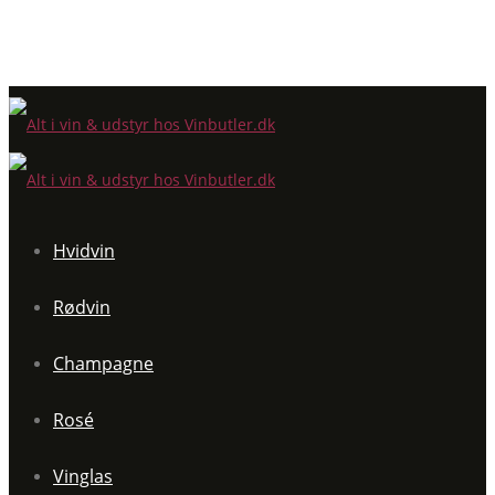
Hvidvin
Rødvin
Champagne
Rosé
Vinglas