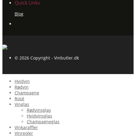
Quick Links
Blog
© 2026 Copyright - Vinbutler.dk
Hvidvin
Rødvin
Champagne
Rosé
Vinglas
Rødvinsglas
Hvidvinsglas
Champagneglas
Vinkaraffler
Vinreoler