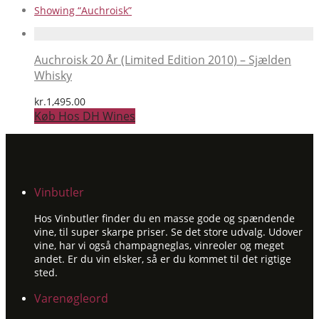
Showing
“Auchroisk”
Auchroisk 20 År (Limited Edition 2010) – Sjælden
Whisky
kr.
1,495.00
Køb Hos DH Wines
Vinbutler
Hos Vinbutler finder du en masse gode og spændende
vine, til super skarpe priser. Se det store udvalg. Udover
vine, har vi også champagneglas, vinreoler og meget
andet. Er du vin elsker, så er du kommet til det rigtige
sted.
Varenøgleord