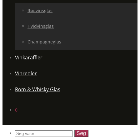
Rødvinsglas
Hvidvinsglas
Champagneglas
Vinkaraffler
Vinreoler
Rom & Whisky Glas
0
Søg
efter: