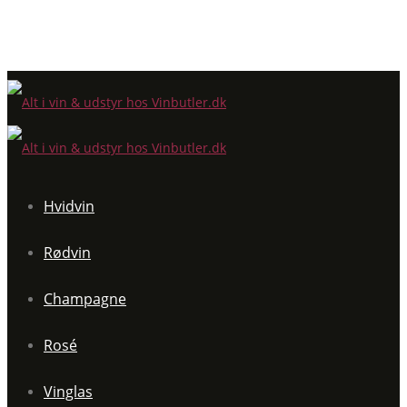
Hvidvin
Rødvin
Champagne
Rosé
Vinglas