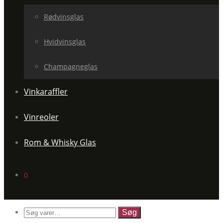
Rødvinsglas
Hvidvinsglas
Champagneglas
Vinkaraffler
Vinreoler
Rom & Whisky Glas
0
Søg
efter: