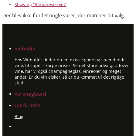
Showing
“Barbaresco vin”
Der blev ikke fundet nogle varer, der matcher dit valg.
Vinbutler
Hos Vinbutler finder du en masse gode og spændende
vine, til super skarpe priser. Se det store udvalg. Udover
vine, har vi også champagneglas, vinreoler og meget
andet. Er du vin elsker, så er du kommet til det rigtige
sted.
Varenøgleord
Quick Links
Blog