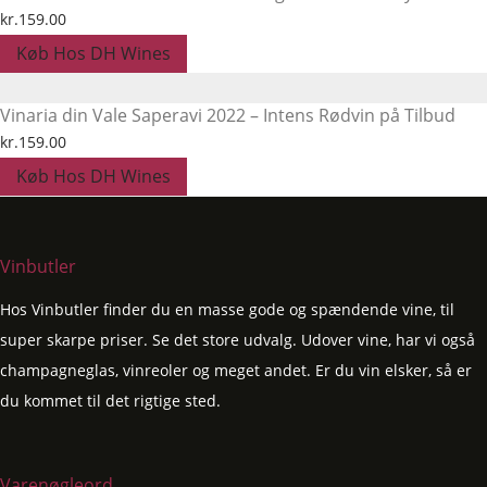
kr.
159.00
Køb Hos DH Wines
Vinaria din Vale Saperavi 2022 – Intens Rødvin på Tilbud
kr.
159.00
Køb Hos DH Wines
Vinbutler
Hos Vinbutler finder du en masse gode og spændende vine, til
super skarpe priser. Se det store udvalg. Udover vine, har vi også
champagneglas, vinreoler og meget andet. Er du vin elsker, så er
du kommet til det rigtige sted.
Varenøgleord