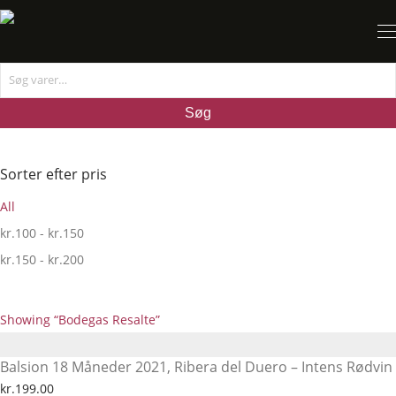
Sorter efter pris
All
kr.
100
-
kr.
150
kr.
150
-
kr.
200
Showing
“Bodegas Resalte”
Balsion 18 Måneder 2021, Ribera del Duero – Intens Rødvin
kr.
199.00