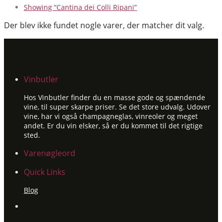
Showing
“Cantina dei Colli Ripani”
Der blev ikke fundet nogle varer, der matcher dit valg.
Vinbutler
Hos Vinbutler finder du en masse gode og spændende
vine, til super skarpe priser. Se det store udvalg. Udover
vine, har vi også champagneglas, vinreoler og meget
andet. Er du vin elsker, så er du kommet til det rigtige
sted.
Varenøgleord
Quick Links
Blog