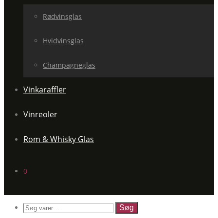
Rødvinsglas
Hvidvinsglas
Champagneglas
Vinkaraffler
Vinreoler
Rom & Whisky Glas
0
Søg
efter: