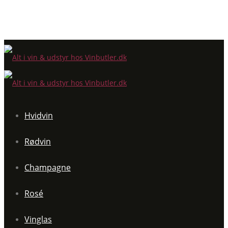
Hvidvin
Rødvin
Champagne
Rosé
Vinglas