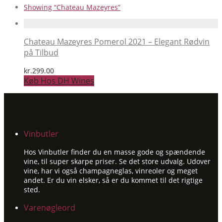
Showing
“Chateau Mazeyres”
Chateau Mazeyres Pomerol 2021 – Elegant Rødvin
på Tilbud
kr.
299.00
Køb Hos DH Wines
Vinbutler
Hos Vinbutler finder du en masse gode og spændende
vine, til super skarpe priser. Se det store udvalg. Udover
vine, har vi også champagneglas, vinreoler og meget
andet. Er du vin elsker, så er du kommet til det rigtige
sted.
Varenøgleord