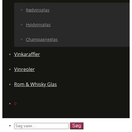
Rødvinsglas
Hvidvinsglas
Champagneglas
Vinkaraffler
Vinreoler
Rom & Whisky Glas
0
Søg
efter: