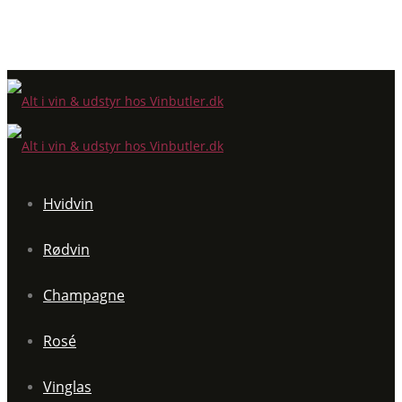
Hvidvin
Rødvin
Champagne
Rosé
Vinglas