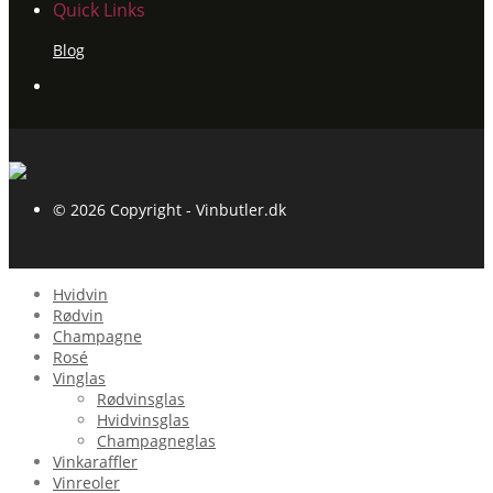
Quick Links
Blog
© 2026 Copyright - Vinbutler.dk
Hvidvin
Rødvin
Champagne
Rosé
Vinglas
Rødvinsglas
Hvidvinsglas
Champagneglas
Vinkaraffler
Vinreoler