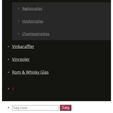
Rødvinsglas
Hvidvinsglas
Champagneglas
Vinkaraffler
Vinreoler
Rom & Whisky Glas
0
Søg
efter: