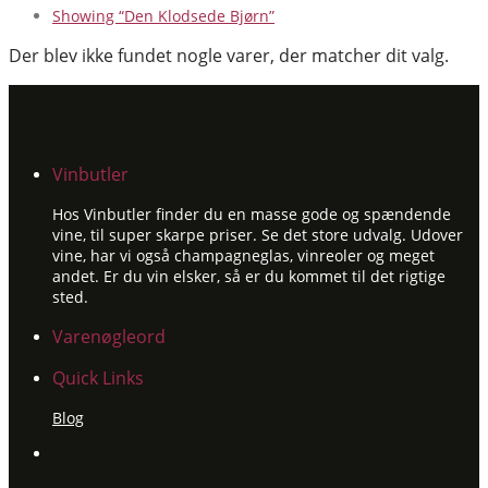
Showing
“Den Klodsede Bjørn”
Der blev ikke fundet nogle varer, der matcher dit valg.
Vinbutler
Hos Vinbutler finder du en masse gode og spændende
vine, til super skarpe priser. Se det store udvalg. Udover
vine, har vi også champagneglas, vinreoler og meget
andet. Er du vin elsker, så er du kommet til det rigtige
sted.
Varenøgleord
Quick Links
Blog