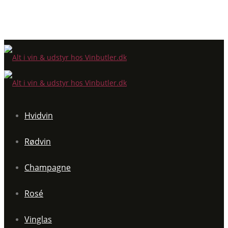
Hvidvin
Rødvin
Champagne
Rosé
Vinglas