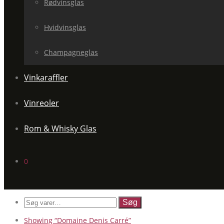
Rødvinsglas
Hvidvinsglas
Champagneglas
Vinkaraffler
Vinreoler
Rom & Whisky Glas
0
Søg
efter:
Showing
“Domaine Denis Carré”