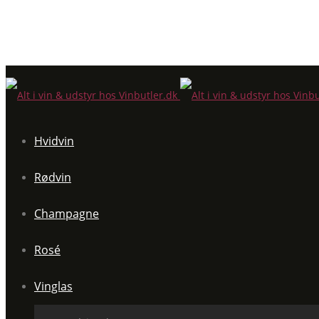
Hvidvin
Rødvin
Champagne
Rosé
Vinglas