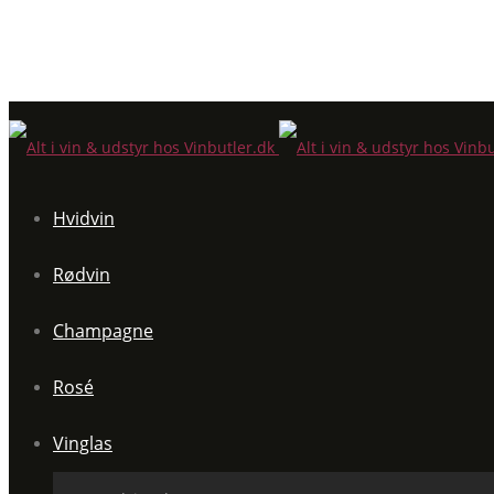
Hvidvin
Rødvin
Champagne
Rosé
Vinglas