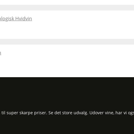
logisk Hvidvin
n
l super skarpe priser. Se det store udvalg. Udover vine, har vi og