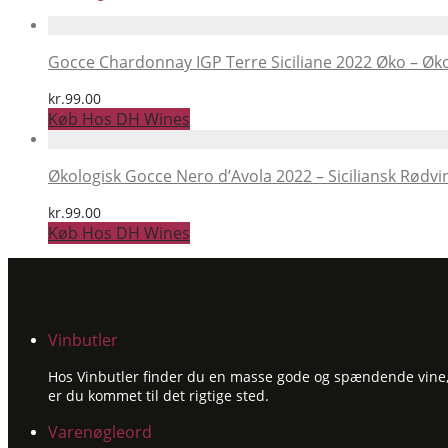
Gocce Chardonnay IGP Terre Siciliane 2022 Øko – Øko
kr.
99.00
Køb Hos DH Wines
Økologisk Gocce Nero d’Avola 2022 – Siciliansk Rødvi
kr.
99.00
Køb Hos DH Wines
Vinbutler
Hos Vinbutler finder du en masse gode og spændende vine, ti
er du kommet til det rigtige sted.
Varenøgleord