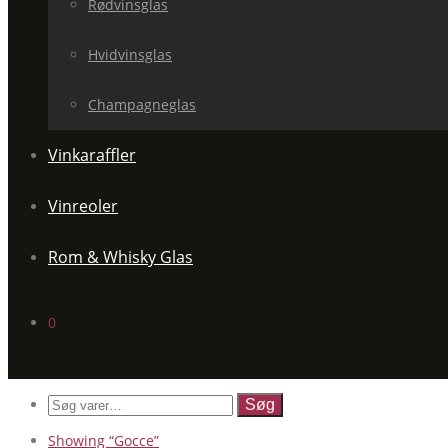
Rødvinsglas
Hvidvinsglas
Champagneglas
Vinkaraffler
Vinreoler
Rom & Whisky Glas
0
Søg
efter:
Showing
“Gocce”