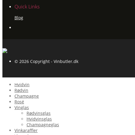
Quick Links
Blog
© 2026 Copyright - Vinbutler.dk
Hvidvin
Rødvin
Champagne
Rosé
Vinglas
Rødvinsglas
Hvidvinsglas
Champagneglas
Vinkaraffler