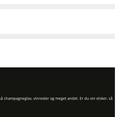
så champagneglas, vinreoler og meget andet. Er du vin elsker, så