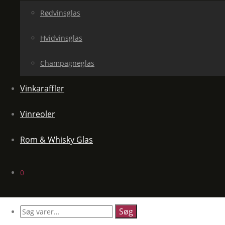
Rødvinsglas
Hvidvinsglas
Champagneglas
Vinkaraffler
Vinreoler
Rom & Whisky Glas
0
Søg
efter: