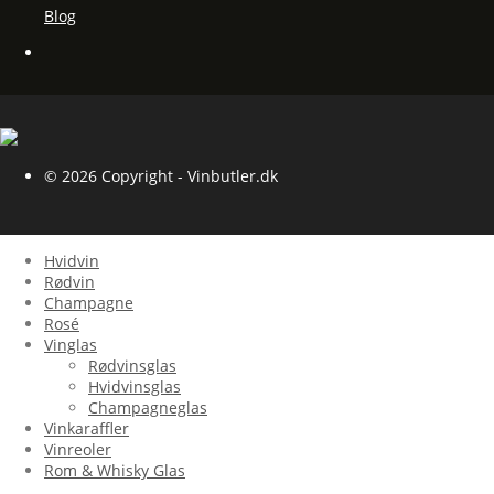
Blog
© 2026 Copyright - Vinbutler.dk
Hvidvin
Rødvin
Champagne
Rosé
Vinglas
Rødvinsglas
Hvidvinsglas
Champagneglas
Vinkaraffler
Vinreoler
Rom & Whisky Glas