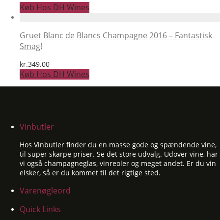
Køb Hos DH Wines
Gruet Blanc de Blancs Champagne 2016 – Fantastisk
Smag!
kr.
349.00
Køb Hos DH Wines
Vinbutler
Hos Vinbutler finder du en masse gode og spændende vine,
til super skarpe priser. Se det store udvalg. Udover vine, har
vi også champagneglas, vinreoler og meget andet. Er du vin
elsker, så er du kommet til det rigtige sted.
Varenøgleord
Quick Links