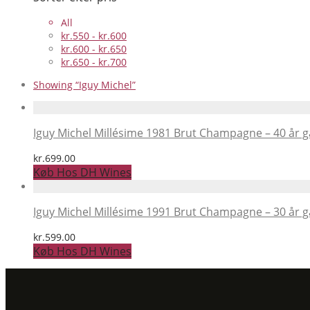
All
kr.
550
-
kr.
600
kr.
600
-
kr.
650
kr.
650
-
kr.
700
Showing
“Iguy Michel”
Iguy Michel Millésime 1981 Brut Champagne – 40 år
kr.
699.00
Køb Hos DH Wines
Iguy Michel Millésime 1991 Brut Champagne – 30 år
kr.
599.00
Køb Hos DH Wines