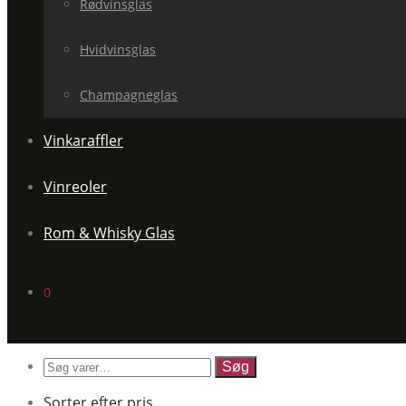
Rødvinsglas
Hvidvinsglas
Champagneglas
Vinkaraffler
Vinreoler
Rom & Whisky Glas
0
Søg
efter:
Sorter efter pris