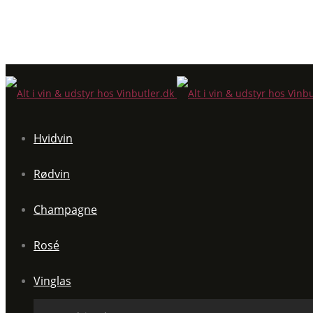
Hvidvin
Rødvin
Champagne
Rosé
Vinglas