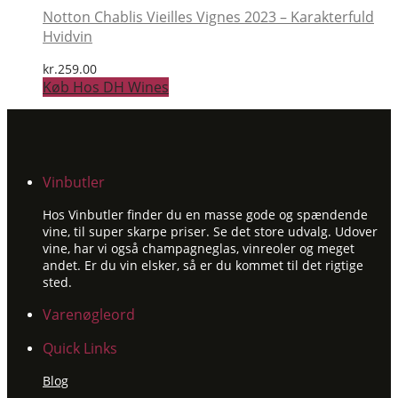
Notton Chablis Vieilles Vignes 2023 – Karakterfuld
Hvidvin
kr.
259.00
Køb Hos DH Wines
Vinbutler
Hos Vinbutler finder du en masse gode og spændende
vine, til super skarpe priser. Se det store udvalg. Udover
vine, har vi også champagneglas, vinreoler og meget
andet. Er du vin elsker, så er du kommet til det rigtige
sted.
Varenøgleord
Quick Links
Blog