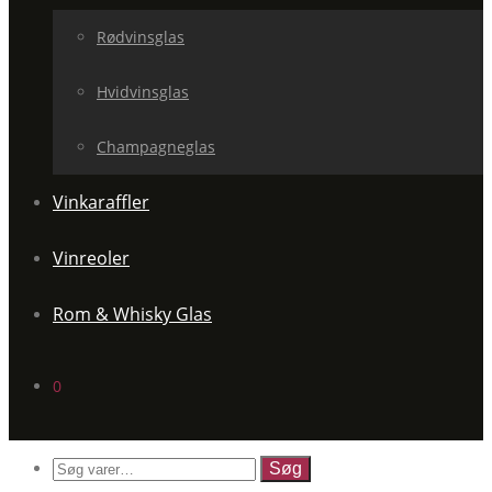
Rødvinsglas
Hvidvinsglas
Champagneglas
Vinkaraffler
Vinreoler
Rom & Whisky Glas
0
Søg
efter: