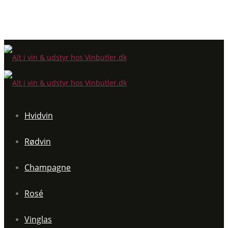
Hvidvin
Rødvin
Champagne
Rosé
Vinglas