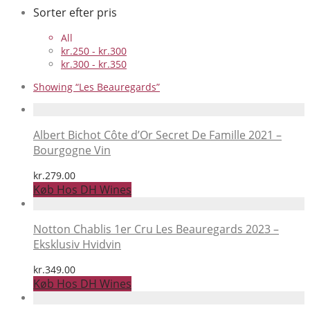
Sorter efter pris
All
kr.
250
-
kr.
300
kr.
300
-
kr.
350
Showing
“Les Beauregards”
Albert Bichot Côte d’Or Secret De Famille 2021 –
Bourgogne Vin
kr.
279.00
Køb Hos DH Wines
Notton Chablis 1er Cru Les Beauregards 2023 –
Eksklusiv Hvidvin
kr.
349.00
Køb Hos DH Wines