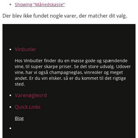
Showing
“Månedskasse”
Der blev ikke fundet nogle varer, der matcher dit valg.
Vinbutler
Hos Vinbutler finder du en masse gode og spændende
vine, til super skarpe priser. Se det store udvalg. Udover
vine, har vi også champagneglas, vinreoler og meget
andet. Er du vin elsker, så er du kommet til det rigtige
sted.
Varenøgleord
Quick Links
Blog