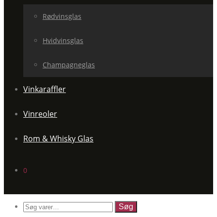
Rødvinsglas
Hvidvinsglas
Champagneglas
Vinkaraffler
Vinreoler
Rom & Whisky Glas
0
Søg
efter: