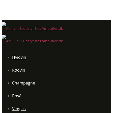
Hvidvin
Rødvin
Champagne
Rosé
Vinglas