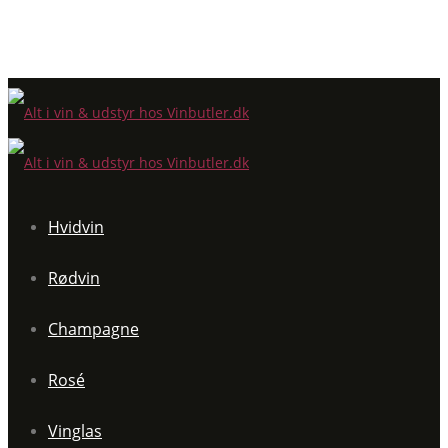
Hvidvin
Rødvin
Champagne
Rosé
Vinglas