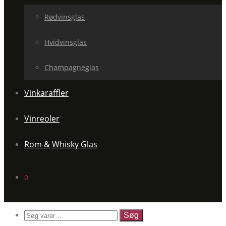
Rødvinsglas
Hvidvinsglas
Champagneglas
Vinkaraffler
Vinreoler
Rom & Whisky Glas
0
Søg
efter: