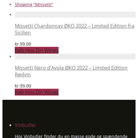
Showing
“Missetti”
Missetti Chardonnay ØKO 2022 – Limited Edition fra
Sicilien
kr.
99.00
Køb Hos DH Wines
Missetti Nero d’Avola ØKO 2022 – Limited Edition
Rødvin
kr.
99.00
Køb Hos DH Wines
Vinbutler
Hos Vinbutler finder du en masse gode og spændende