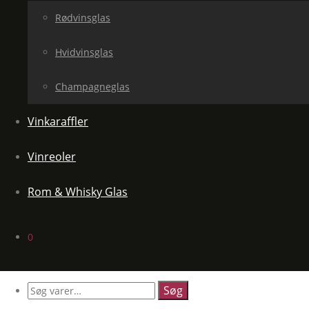
Rødvinsglas
Hvidvinsglas
Champagneglas
Vinkaraffler
Vinreoler
Rom & Whisky Glas
0
Søg
efter: