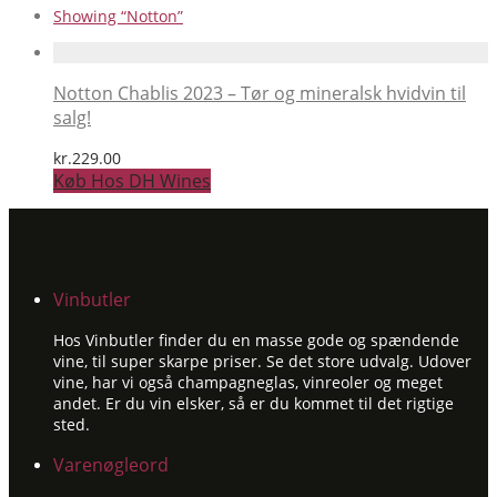
Showing
“Notton”
Notton Chablis 2023 – Tør og mineralsk hvidvin til
salg!
kr.
229.00
Køb Hos DH Wines
Vinbutler
Hos Vinbutler finder du en masse gode og spændende
vine, til super skarpe priser. Se det store udvalg. Udover
vine, har vi også champagneglas, vinreoler og meget
andet. Er du vin elsker, så er du kommet til det rigtige
sted.
Varenøgleord