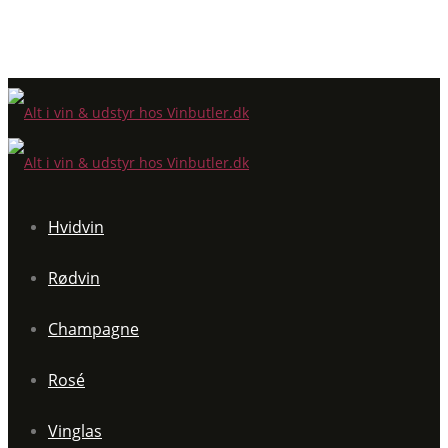
Hvidvin
Rødvin
Champagne
Rosé
Vinglas