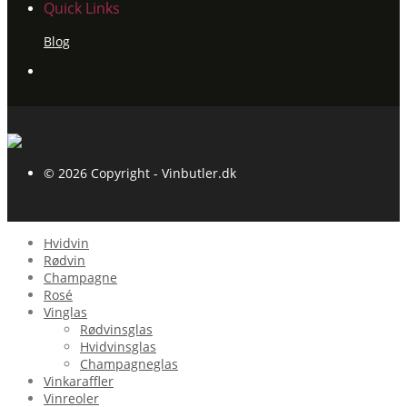
Quick Links
Blog
© 2026 Copyright - Vinbutler.dk
Hvidvin
Rødvin
Champagne
Rosé
Vinglas
Rødvinsglas
Hvidvinsglas
Champagneglas
Vinkaraffler
Vinreoler