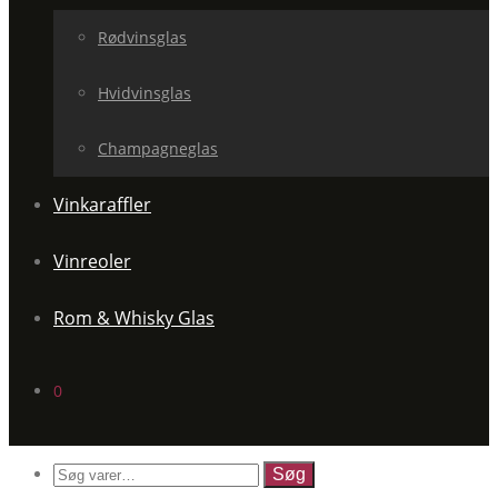
Rødvinsglas
Hvidvinsglas
Champagneglas
Vinkaraffler
Vinreoler
Rom & Whisky Glas
0
Søg
efter: