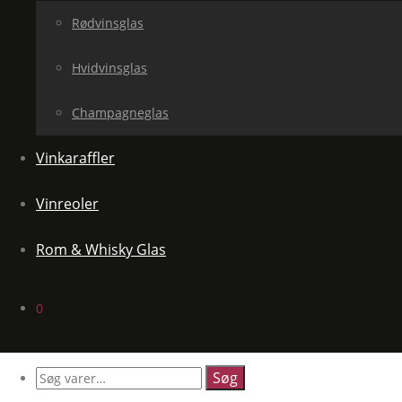
Rødvinsglas
Hvidvinsglas
Champagneglas
Vinkaraffler
Vinreoler
Rom & Whisky Glas
0
Søg
efter: