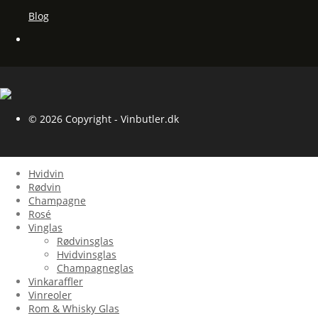
Blog
© 2026 Copyright - Vinbutler.dk
Hvidvin
Rødvin
Champagne
Rosé
Vinglas
Rødvinsglas
Hvidvinsglas
Champagneglas
Vinkaraffler
Vinreoler
Rom & Whisky Glas