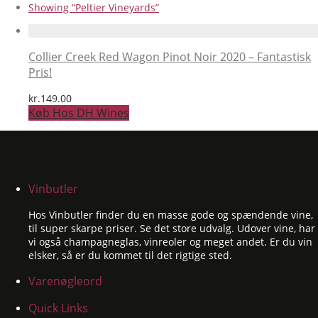
Showing
“Peltier Vineyards”
Collier Creek Red Wagon Pinot Noir 2020 – Fantastisk
Pris!
kr.
149.00
Køb Hos DH Wines
Vinbutler
Hos Vinbutler finder du en masse gode og spændende vine,
til super skarpe priser. Se det store udvalg. Udover vine, har
vi også champagneglas, vinreoler og meget andet. Er du vin
elsker, så er du kommet til det rigtige sted.
Varenøgleord
Quick Links