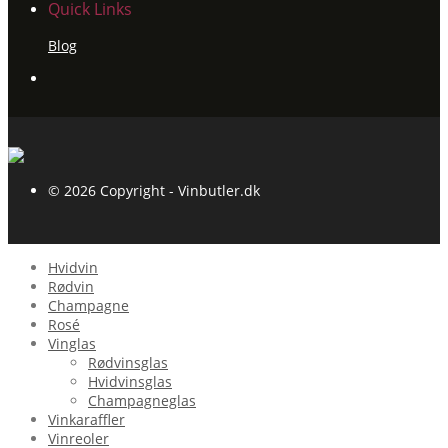
Quick Links
Blog
© 2026 Copyright - Vinbutler.dk
Hvidvin
Rødvin
Champagne
Rosé
Vinglas
Rødvinsglas
Hvidvinsglas
Champagneglas
Vinkaraffler
Vinreoler