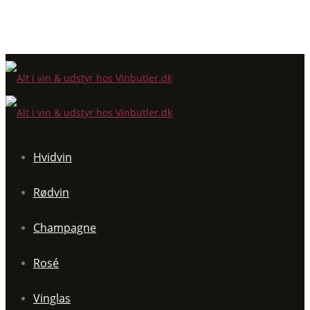
Hvidvin
Rødvin
Champagne
Rosé
Vinglas