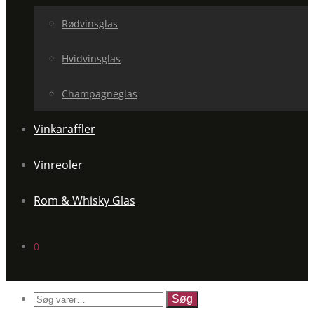
Rødvinsglas
Hvidvinsglas
Champagneglas
Vinkaraffler
Vinreoler
Rom & Whisky Glas
0
Søg
efter: