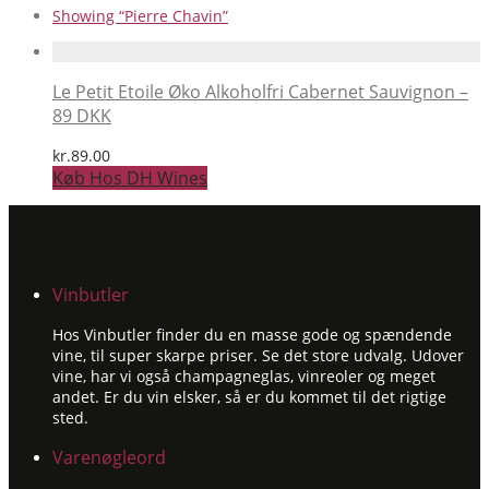
Showing
“Pierre Chavin”
Le Petit Etoile Øko Alkoholfri Cabernet Sauvignon –
89 DKK
kr.
89.00
Køb Hos DH Wines
Vinbutler
Hos Vinbutler finder du en masse gode og spændende
vine, til super skarpe priser. Se det store udvalg. Udover
vine, har vi også champagneglas, vinreoler og meget
andet. Er du vin elsker, så er du kommet til det rigtige
sted.
Varenøgleord