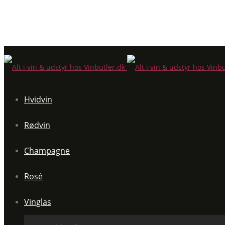
Hvidvin
Rødvin
Champagne
Rosé
Vinglas