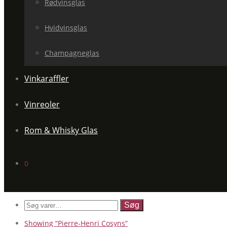
Rødvinsglas
Hvidvinsglas
Champagneglas
Vinkaraffler
Vinreoler
Rom & Whisky Glas
0
Søg
efter:
Showing
“Pierre-Henri Cosyns”