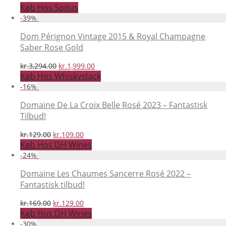
Køb Hos Spitus
-
39
%
Dom Pérignon Vintage 2015 & Royal Champagne
Saber Rose Gold
Den
Den
kr.
3,294.00
kr.
1,999.00
oprindelige
aktuelle
Køb Hos Whiskystack
pris
pris
-
16
%
var:
er:
kr.3,294.00.
kr.1,999.00.
Domaine De La Croix Belle Rosé 2023 – Fantastisk
Tilbud!
Den
Den
kr.
129.00
kr.
109.00
oprindelige
aktuelle
Køb Hos DH Wines
pris
pris
-
24
%
var:
er:
kr.129.00.
kr.109.00.
Domaine Les Chaumes Sancerre Rosé 2022 –
Fantastisk tilbud!
Den
Den
kr.
169.00
kr.
129.00
oprindelige
aktuelle
Køb Hos DH Wines
pris
pris
-
30
%