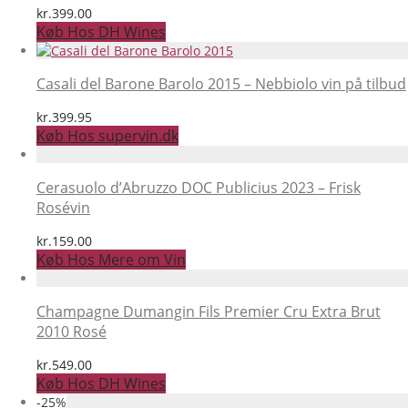
kr.
399.00
Køb Hos DH Wines
Casali del Barone Barolo 2015 – Nebbiolo vin på tilbud
kr.
399.95
Køb Hos supervin.dk
Cerasuolo d’Abruzzo DOC Publicius 2023 – Frisk
Rosévin
kr.
159.00
Køb Hos Mere om Vin
Champagne Dumangin Fils Premier Cru Extra Brut
2010 Rosé
kr.
549.00
Køb Hos DH Wines
-
25
%