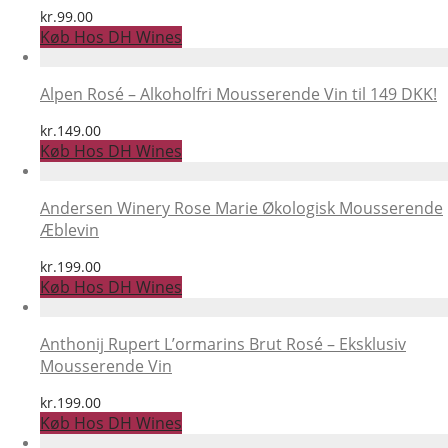
kr.
99.00
Køb Hos DH Wines
Alpen Rosé – Alkoholfri Mousserende Vin til 149 DKK!
kr.
149.00
Køb Hos DH Wines
Andersen Winery Rose Marie Økologisk Mousserende
Æblevin
kr.
199.00
Køb Hos DH Wines
Anthonij Rupert L’ormarins Brut Rosé – Eksklusiv
Mousserende Vin
kr.
199.00
Køb Hos DH Wines