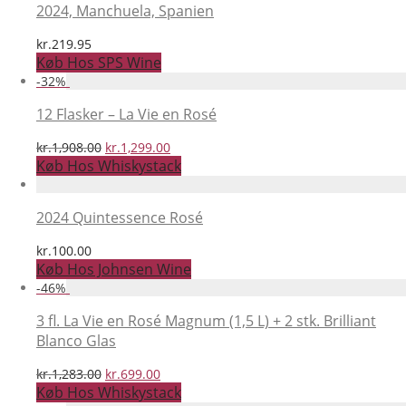
2024, Manchuela, Spanien
kr.
219.95
Køb Hos SPS Wine
-
32
%
12 Flasker – La Vie en Rosé
Den
Den
kr.
1,908.00
kr.
1,299.00
oprindelige
aktuelle
Køb Hos Whiskystack
pris
pris
var:
er:
kr.1,908.00.
kr.1,299.00.
2024 Quintessence Rosé
kr.
100.00
Køb Hos Johnsen Wine
-
46
%
3 fl. La Vie en Rosé Magnum (1,5 L) + 2 stk. Brilliant
Blanco Glas
Den
Den
kr.
1,283.00
kr.
699.00
oprindelige
aktuelle
Køb Hos Whiskystack