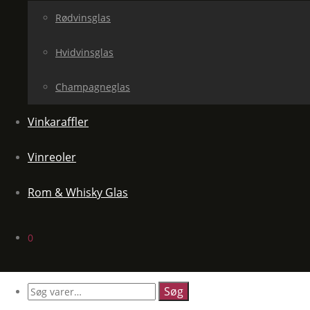
Rødvinsglas
Hvidvinsglas
Champagneglas
Vinkaraffler
Vinreoler
Rom & Whisky Glas
0
Søg
efter: