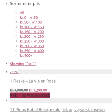
Sorter efter pris
All
kr.
0
-
kr.
50
kr.
50
-
kr.
100
kr.
100
-
kr.
150
kr.
150
-
kr.
200
kr.
200
-
kr.
250
kr.
250
-
kr.
300
kr.
300
-
kr.
350
kr.
350
-
kr.
400
kr.
400
+
Showing
“Rosé”
-
32
%
1 Flaske – La Vie en Rosé
Den
Den
kr.
1,908.00
kr.
1,299.00
oprindelige
aktuelle
Køb Hos Whiskystack
pris
pris
var:
er:
kr.1,908.00.
kr.1,299.00.
11 Pinos Bobal Rosé, økologisk og vegansk rosévin