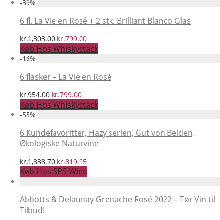
pris
pris
-
39
%
var:
er:
kr.1,283.00.
kr.699.00.
6 fl. La Vie en Rosé + 2 stk. Brilliant Blanco Glas
Den
Den
kr.
1,303.00
kr.
799.00
oprindelige
aktuelle
Køb Hos Whiskystack
pris
pris
-
16
%
var:
er:
kr.1,303.00.
kr.799.00.
6 flasker – La Vie en Rosé
Den
Den
kr.
954.00
kr.
799.00
oprindelige
aktuelle
Køb Hos Whiskystack
pris
pris
-
55
%
var:
er:
kr.954.00.
kr.799.00.
6 Kundefavoritter, Hazy serien, Gut von Beiden,
Økologiske Naturvine
Den
Den
kr.
1,838.70
kr.
819.95
oprindelige
aktuelle
Køb Hos SPS Wine
pris
pris
var:
er:
kr.1,838.70.
kr.819.95.
Abbotts & Delaunay Grenache Rosé 2022 – Tør Vin til
Tilbud!