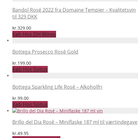
Bandol Rosé 2022 fra Domaine Tempier – Kvalitetsvin
til 329 DKK
kr.
329.00
Køb Hos DH Wines
Bottega Prosecco Rosé Gold
kr.
199.00
Køb Hos Spitus
Bottega Sparkling Life Rosé – Alkoholfri
kr.
99.00
Køb Hos Spitus
Brillo del Dia Rosé – Miniflaske 187 ml til værtindegave
kr.
49.95