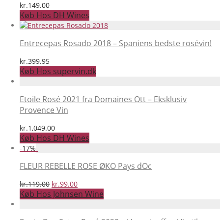
kr.
149.00
Køb Hos DH Wines
Entrecepas Rosado 2018 – Spaniens bedste rosévin!
kr.
399.95
Køb Hos supervin.dk
Etoile Rosé 2021 fra Domaines Ott – Eksklusiv
Provence Vin
kr.
1,049.00
Køb Hos DH Wines
-
17
%
FLEUR REBELLE ROSE ØKO Pays dOc
Den
Den
kr.
119.00
kr.
99.00
oprindelige
aktuelle
Køb Hos Johnsen Wine
pris
pris
var:
er: