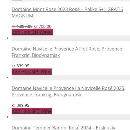
var:
er:
kr.169.00.
kr.129.00.
Domaine Mont Rose 2023 Rosé – Pakke 6+1 GRATIS
MAGNUM
Den
Den
kr.
1,000.00
kr.
700.00
oprindelige
aktuelle
Køb Hos DH Wines
pris
pris
var:
er:
kr.1,000.00.
kr.700.00.
Domaine Navicelle Provence A Flot Rosé, Provence
Frankrig, Biodynamisk
kr.
339.95
Køb Hos SPS Wine
Domaine Navicelle Provence La Navicelle Rosé 2025,
Provence Frankrig, Biodynamisk
kr.
399.95
Køb Hos SPS Wine
Domaine Tempier Bandol Rosé 2024 – Eksklusiv