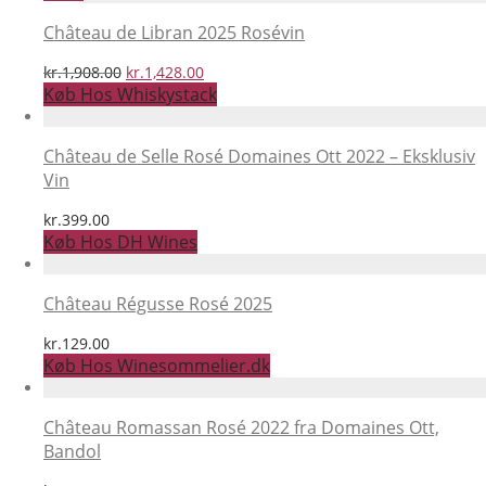
Château de Libran 2025 Rosévin
Den
Den
kr.
1,908.00
kr.
1,428.00
oprindelige
aktuelle
Køb Hos Whiskystack
pris
pris
var:
er:
kr.1,908.00.
kr.1,428.00.
Château de Selle Rosé Domaines Ott 2022 – Eksklusiv
Vin
kr.
399.00
Køb Hos DH Wines
Château Régusse Rosé 2025
kr.
129.00
Køb Hos Winesommelier.dk
Château Romassan Rosé 2022 fra Domaines Ott,
Bandol