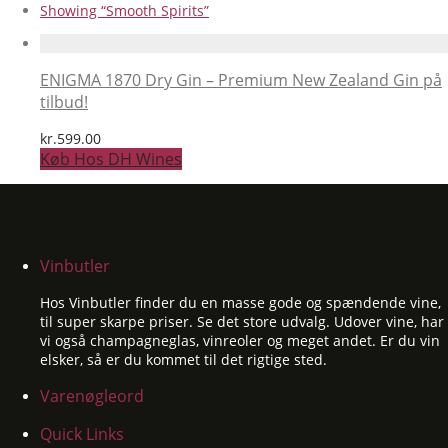
Showing
“Smooth Spirits”
ENIGMA 1870 Dry Gin – Premium New Zealand Gin på
tilbud!
kr.
599.00
Køb Hos DH Wines
Vinbutler
Hos Vinbutler finder du en masse gode og spændende vine,
til super skarpe priser. Se det store udvalg. Udover vine, har
vi også champagneglas, vinreoler og meget andet. Er du vin
elsker, så er du kommet til det rigtige sted.
Varenøgleord
Quick Links