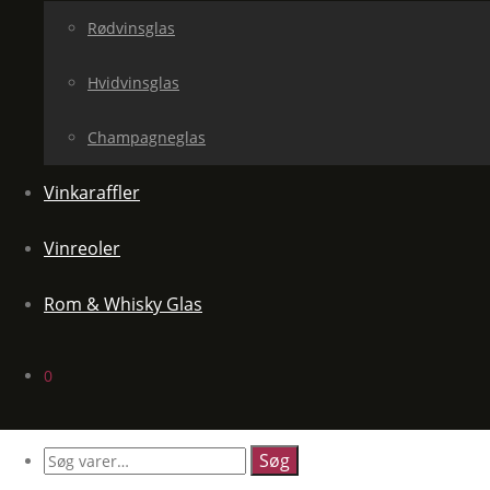
Rødvinsglas
Hvidvinsglas
Champagneglas
Vinkaraffler
Vinreoler
Rom & Whisky Glas
0
Søg
efter: