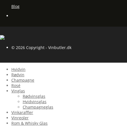
Blog
© 2026 Copyright - Vinbutler.dk
Hvidvin
Rødvin
Champagne
Rosé
Vinglas
Rødvinsglas
Hvidvinsglas
Champagneglas
Vinkaraffler
Vinreoler
Rom & Whisky Glas