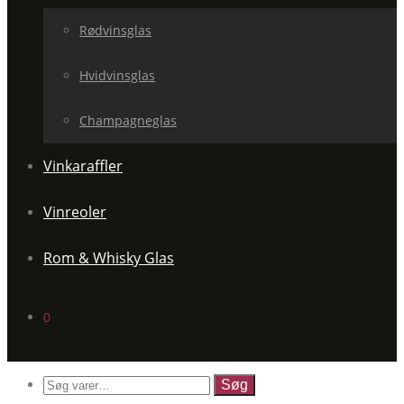
Rødvinsglas
Hvidvinsglas
Champagneglas
Vinkaraffler
Vinreoler
Rom & Whisky Glas
0
Søg
efter: