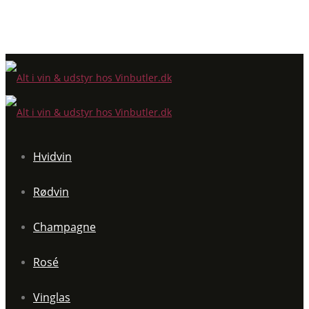
Hvidvin
Rødvin
Champagne
Rosé
Vinglas