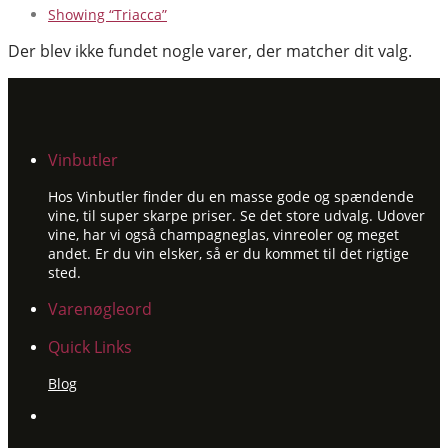
Showing
“Triacca”
Der blev ikke fundet nogle varer, der matcher dit valg.
Vinbutler
Hos Vinbutler finder du en masse gode og spændende
vine, til super skarpe priser. Se det store udvalg. Udover
vine, har vi også champagneglas, vinreoler og meget
andet. Er du vin elsker, så er du kommet til det rigtige
sted.
Varenøgleord
Quick Links
Blog