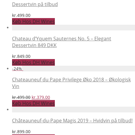
Dessertvin på tilbud
kr.
499.00
Køb Hos DH Wines
Chateau d’Yquem Sauternes No. 5 – Elegant
Dessertvin 849 DKK
kr.
849.00
Køb Hos DH Wines
-
24
%
Chateauneuf du Pape Privilege Øko 2018 – Økologisk
Vin
Den
Den
kr.
499.00
kr.
379.00
oprindelige
aktuelle
Køb Hos DH Wines
pris
pris
var:
er:
kr.499.00.
kr.379.00.
Châteauneuf-du-Pape Magis 2019 – Hvidvin på tilbud!
kr.
899.00