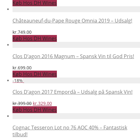
Køb Hos DH Wines
Châteauneuf-du-Pape Rouge Omnia 2019 – Udsalg!
kr.
749.00
Køb Hos DH Wines
Clos D’agon 2016 Magnum – Spansk Vin til God Pris!
kr.
699.00
Køb Hos DH Wines
-
18
%
Clos D’agon 2017 Empordà – Udsalg på Spansk Vin!
Den
Den
kr.
399.00
kr.
329.00
oprindelige
aktuelle
Køb Hos DH Wines
pris
pris
var:
er:
kr.399.00.
kr.329.00.
Cognac Tesseron Lot no 76 AOC 40% – Fantastisk
tilbud!