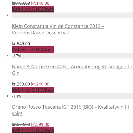
Den
Den
kr.
199.00
kr.
149.00
oprindelige
aktuelle
Køb Hos DH Wines
pris
pris
var:
er:
kr.199.00.
kr.149.00.
Klein Constantia Vin de Constance 2019 –
Verdensklasse Dessertvin
kr.
549.00
Køb Hos DH Wines
-
17
%
Name & Nature Gin 40% – Aromatisk og Velsmagende
Gin
Den
Den
kr.
299.00
kr.
249.00
oprindelige
aktuelle
Køb Hos DH Wines
pris
pris
-
14
%
var:
er:
kr.299.00.
kr.249.00.
Oreno Rosso Toscana IGT 2016 (BIO) – Kvalitetsvin til
salg!
Den
Den
kr.
699.00
kr.
599.00
oprindelige
aktuelle
Køb Hos DH Wines