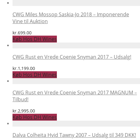
pris
pris
var:
er:
kr.995.00.
kr.849.00.
CWG Miles Mossop Saskia-Jo 2018 – Imponerende
Vine til Auktion
kr.
699.00
Køb Hos DH Wines
CWG Rust en Vrede Coenie Snyman 2017 – Udsalg!
kr.
1,199.00
Køb Hos DH Wines
CWG Rust en Vrede Coenie Snyman 2017 MAGNUM –
Tilbud!
kr.
2,995.00
Køb Hos DH Wines
Dalva Colheita Hvid Tawny 2007 – Udsalg til 349 DKK!