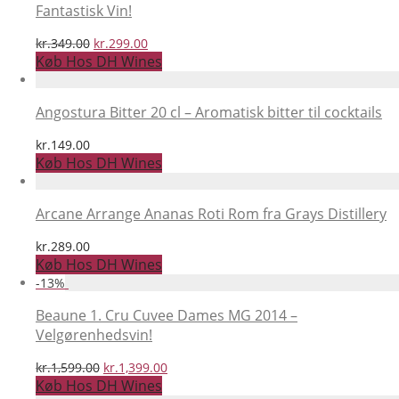
Fantastisk Vin!
Den
Den
kr.
349.00
kr.
299.00
oprindelige
aktuelle
Køb Hos DH Wines
pris
pris
var:
er:
kr.349.00.
kr.299.00.
Angostura Bitter 20 cl – Aromatisk bitter til cocktails
kr.
149.00
Køb Hos DH Wines
Arcane Arrange Ananas Roti Rom fra Grays Distillery
kr.
289.00
Køb Hos DH Wines
-
13
%
Beaune 1. Cru Cuvee Dames MG 2014 –
Velgørenhedsvin!
Den
Den
kr.
1,599.00
kr.
1,399.00
oprindelige
aktuelle
Køb Hos DH Wines