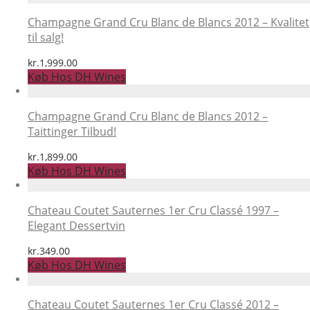
var:
er:
kr.549.00.
kr.499.00.
Champagne Grand Cru Blanc de Blancs 2012 – Kvalitet
til salg!
kr.
1,999.00
Køb Hos DH Wines
Champagne Grand Cru Blanc de Blancs 2012 –
Taittinger Tilbud!
kr.
1,899.00
Køb Hos DH Wines
Chateau Coutet Sauternes 1er Cru Classé 1997 –
Elegant Dessertvin
kr.
349.00
Køb Hos DH Wines
Chateau Coutet Sauternes 1er Cru Classé 2012 –