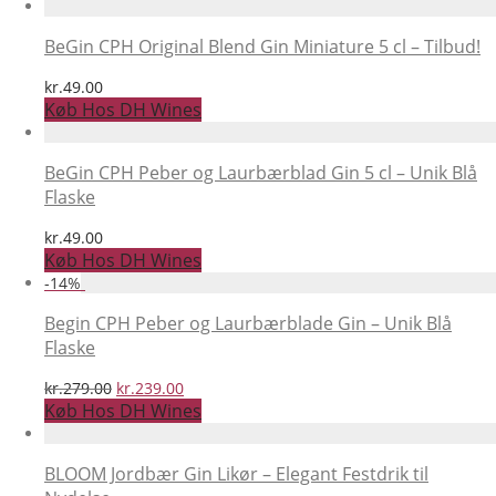
pris
pris
var:
er:
kr.1,599.00.
kr.1,399.00.
BeGin CPH Original Blend Gin Miniature 5 cl – Tilbud!
kr.
49.00
Køb Hos DH Wines
BeGin CPH Peber og Laurbærblad Gin 5 cl – Unik Blå
Flaske
kr.
49.00
Køb Hos DH Wines
-
14
%
Begin CPH Peber og Laurbærblade Gin – Unik Blå
Flaske
Den
Den
kr.
279.00
kr.
239.00
oprindelige
aktuelle
Køb Hos DH Wines
pris
pris
var:
er:
kr.279.00.
kr.239.00.
BLOOM Jordbær Gin Likør – Elegant Festdrik til