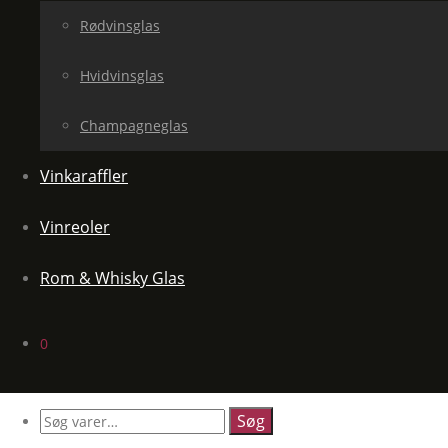
Rødvinsglas
Hvidvinsglas
Champagneglas
Vinkaraffler
Vinreoler
Rom & Whisky Glas
0
Søg
efter: