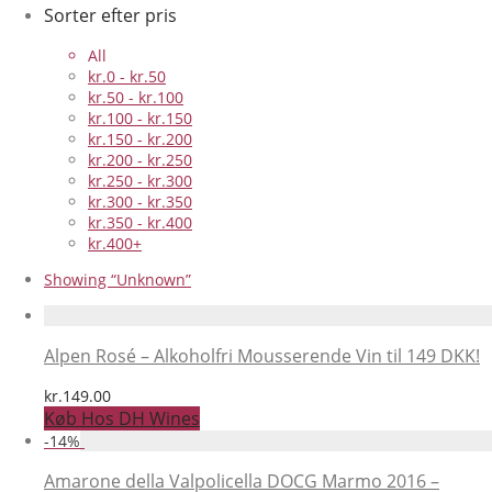
Sorter efter pris
All
kr.
0
-
kr.
50
kr.
50
-
kr.
100
kr.
100
-
kr.
150
kr.
150
-
kr.
200
kr.
200
-
kr.
250
kr.
250
-
kr.
300
kr.
300
-
kr.
350
kr.
350
-
kr.
400
kr.
400
+
Showing
“Unknown”
Alpen Rosé – Alkoholfri Mousserende Vin til 149 DKK!
kr.
149.00
Køb Hos DH Wines
-
14
%
Amarone della Valpolicella DOCG Marmo 2016 –