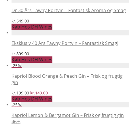
Dr 30 Års Tawny Portvin – Fantastisk Aroma og Smag
kr.
649.00
Køb Hos DH Wines
Eksklusiv 40 Års Tawny Portvin – Fantastisk Smag!
kr.
899.00
Køb Hos DH Wines
-
25
%
Kapriol Blood Orange & Peach Gin – Frisk og frugtig
gin
Den
Den
kr.
199.00
kr.
149.00
oprindelige
aktuelle
Køb Hos DH Wines
pris
pris
-
25
%
var:
er:
kr.199.00.
kr.149.00.
Kapriol Lemon & Bergamot Gin – Frisk og frugtig gin
46%