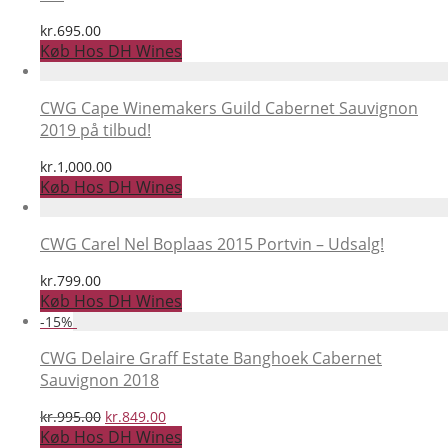
kr.
695.00
Køb Hos DH Wines
CWG Cape Winemakers Guild Cabernet Sauvignon
2019 på tilbud!
kr.
1,000.00
Køb Hos DH Wines
CWG Carel Nel Boplaas 2015 Portvin – Udsalg!
kr.
799.00
Køb Hos DH Wines
-
15
%
CWG Delaire Graff Estate Banghoek Cabernet
Sauvignon 2018
Den
Den
kr.
995.00
kr.
849.00
oprindelige
aktuelle
Køb Hos DH Wines