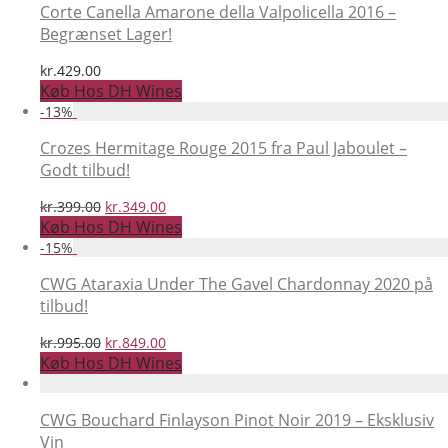
Corte Canella Amarone della Valpolicella 2016 –
Begrænset Lager!
kr.
429.00
Køb Hos DH Wines
-
13
%
Crozes Hermitage Rouge 2015 fra Paul Jaboulet –
Godt tilbud!
Den
Den
kr.
399.00
kr.
349.00
oprindelige
aktuelle
Køb Hos DH Wines
pris
pris
-
15
%
var:
er:
kr.399.00.
kr.349.00.
CWG Ataraxia Under The Gavel Chardonnay 2020 på
tilbud!
Den
Den
kr.
995.00
kr.
849.00
oprindelige
aktuelle
Køb Hos DH Wines
pris
pris
var:
er:
kr.995.00.
kr.849.00.
CWG Bouchard Finlayson Pinot Noir 2019 – Eksklusiv
Vin