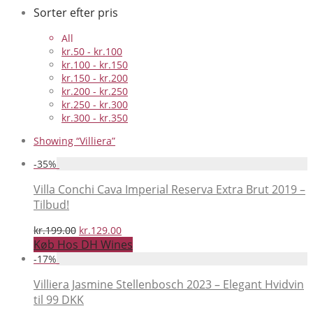
Sorter efter pris
All
kr.
50
-
kr.
100
kr.
100
-
kr.
150
kr.
150
-
kr.
200
kr.
200
-
kr.
250
kr.
250
-
kr.
300
kr.
300
-
kr.
350
Showing
“Villiera”
-
35
%
Villa Conchi Cava Imperial Reserva Extra Brut 2019 –
Tilbud!
Den
Den
kr.
199.00
kr.
129.00
oprindelige
aktuelle
Køb Hos DH Wines
pris
pris
-
17
%
var:
er:
kr.199.00.
kr.129.00.
Villiera Jasmine Stellenbosch 2023 – Elegant Hvidvin
til 99 DKK