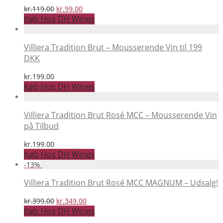
Den
Den
kr.
119.00
kr.
99.00
oprindelige
aktuelle
Køb Hos DH Wines
pris
pris
var:
er:
kr.119.00.
kr.99.00.
Villiera Tradition Brut – Mousserende Vin til 199
DKK
kr.
199.00
Køb Hos DH Wines
Villiera Tradition Brut Rosé MCC – Mousserende Vin
på Tilbud
kr.
199.00
Køb Hos DH Wines
-
13
%
Villiera Tradition Brut Rosé MCC MAGNUM – Udsalg!
Den
Den
kr.
399.00
kr.
349.00
oprindelige
aktuelle
Køb Hos DH Wines
pris
pris