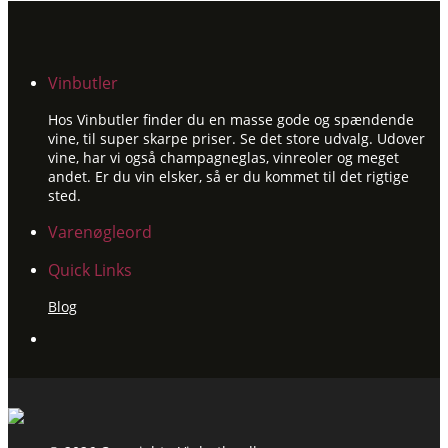
var:
er:
kr.399.00.
kr.349.00.
Vinbutler
Hos Vinbutler finder du en masse gode og spændende
vine, til super skarpe priser. Se det store udvalg. Udover
vine, har vi også champagneglas, vinreoler og meget
andet. Er du vin elsker, så er du kommet til det rigtige
sted.
Varenøgleord
Quick Links
Blog