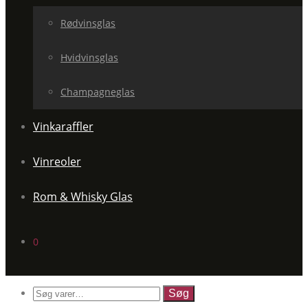
Rødvinsglas
Hvidvinsglas
Champagneglas
Vinkaraffler
Vinreoler
Rom & Whisky Glas
0
Søg
efter: