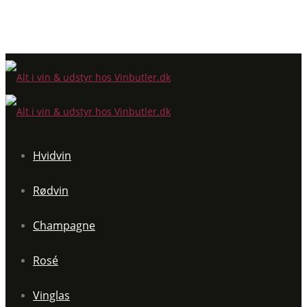
Hvidvin
Rødvin
Champagne
Rosé
Vinglas