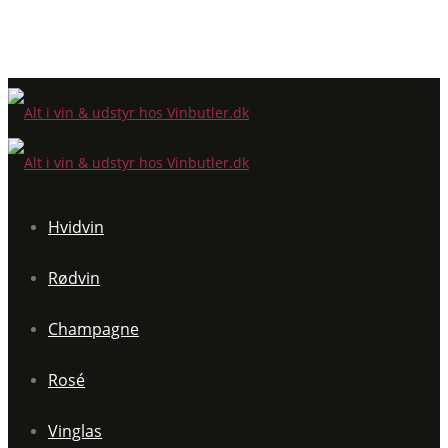
Hvidvin
Rødvin
Champagne
Rosé
Vinglas