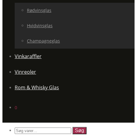
Rødvinsglas
Hvidvinsglas
Champagneglas
Vinkaraffler
Vinreoler
Rom & Whisky Glas
0
Søg
efter: