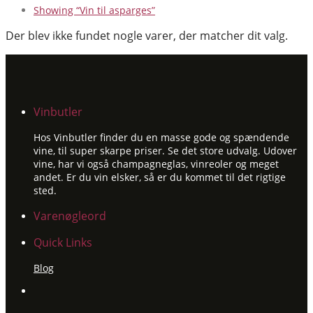
Showing
“Vin til asparges”
Der blev ikke fundet nogle varer, der matcher dit valg.
Vinbutler
Hos Vinbutler finder du en masse gode og spændende
vine, til super skarpe priser. Se det store udvalg. Udover
vine, har vi også champagneglas, vinreoler og meget
andet. Er du vin elsker, så er du kommet til det rigtige
sted.
Varenøgleord
Quick Links
Blog