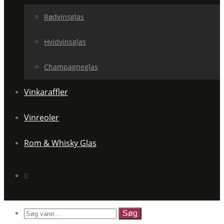
Rødvinsglas
Hvidvinsglas
Champagneglas
Vinkaraffler
Vinreoler
Rom & Whisky Glas
0
Søg
efter: