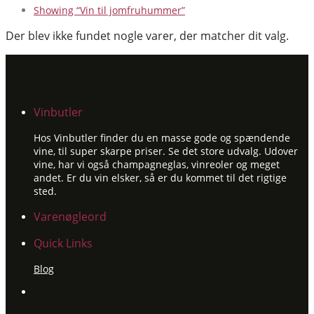
Showing
“Vin til jomfruhummer”
Der blev ikke fundet nogle varer, der matcher dit valg.
Vinbutler
Hos Vinbutler finder du en masse gode og spændende
vine, til super skarpe priser. Se det store udvalg. Udover
vine, har vi også champagneglas, vinreoler og meget
andet. Er du vin elsker, så er du kommet til det rigtige
sted.
Varenøgleord
Quick Links
Blog