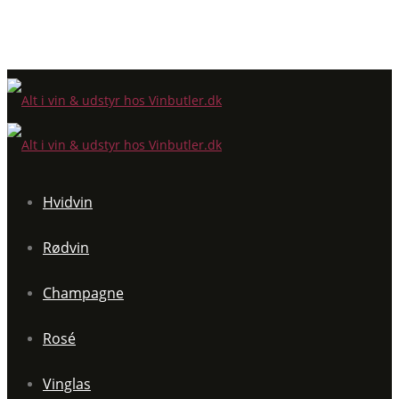
Hvidvin
Rødvin
Champagne
Rosé
Vinglas