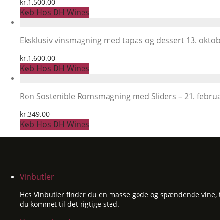
kr.
1,500.00
Køb Hos DH Wines
Eksklusiv vinsmagning med tapas og dessert 13. okto
kr.
1,600.00
Køb Hos DH Wines
Ron Sostenible Romsmagning med Sliders – 21. febru
kr.
349.00
Køb Hos DH Wines
Vinbutler
Hos Vinbutler finder du en masse gode og spændende vine, til
du kommet til det rigtige sted.