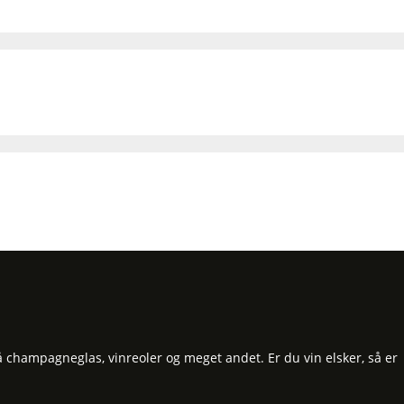
å champagneglas, vinreoler og meget andet. Er du vin elsker, så er