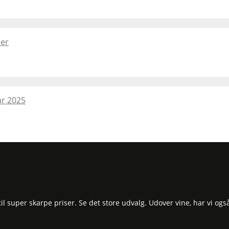
ber
ar 2025
 super skarpe priser. Se det store udvalg. Udover vine, har vi ogs