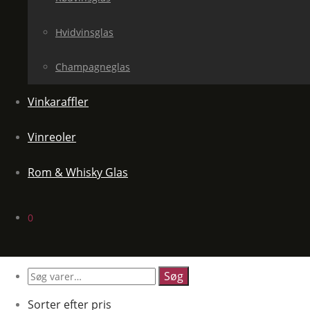
Hvidvinsglas
Champagneglas
Vinkaraffler
Vinreoler
Rom & Whisky Glas
0
Søg
efter:
Sorter efter pris