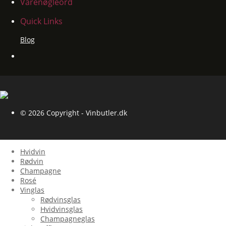
Varenøgleord
Quick Links
Blog
© 2026 Copyright - Vinbutler.dk
Hvidvin
Rødvin
Champagne
Rosé
Vinglas
Rødvinsglas
Hvidvinsglas
Champagneglas