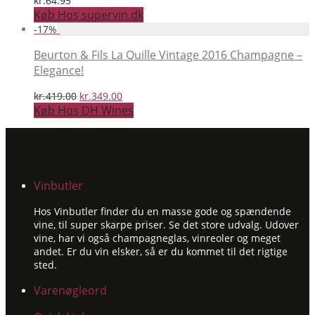
kr.
64.95
Køb Hos supervin.dk
-
17
%
Beurton & Fils La Quille Vintage 2016 Champagne –
Elegance!
Den
Den
kr.
419.00
kr.
349.00
oprindelige
aktuelle
Køb Hos DH Wines
pris
pris
var:
er:
kr.419.00.
kr.349.00.
Vinbutler
Hos Vinbutler finder du en masse gode og spændende
vine, til super skarpe priser. Se det store udvalg. Udover
vine, har vi også champagneglas, vinreoler og meget
andet. Er du vin elsker, så er du kommet til det rigtige
sted.
Varenøgleord