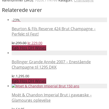
Varenummer (SKU):
7d20c11f47e6
Kategori:
Champagne
Relaterede varer
-
23
%
Beurton & Fils Reserve 424 Brut Champagne –
Perfekt til Fest!
Den
Den
kr.
299.00
kr.
229.00
oprindelige
aktuelle
Køb Hos DH Wines
pris
pris
var:
er:
kr.299.00.
kr.229.00.
Bollinger Grande Année 2007 – Enestående
Champagne til 1295 DKK
kr.
1,295.00
Køb Hos DH Wines
Moët & Chandon Imperial Brut i gaveæske –
Glamourøs oplevelse