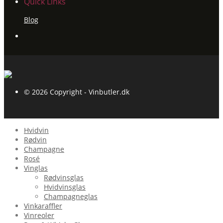
Quick Links
Blog
© 2026 Copyright - Vinbutler.dk
Hvidvin
Rødvin
Champagne
Rosé
Vinglas
Rødvinsglas
Hvidvinsglas
Champagneglas
Vinkaraffler
Vinreoler