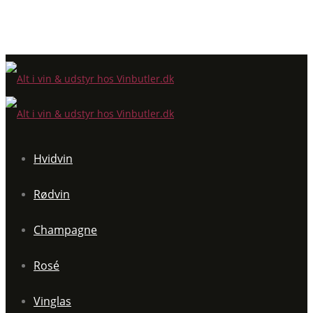
Hvidvin
Rødvin
Champagne
Rosé
Vinglas