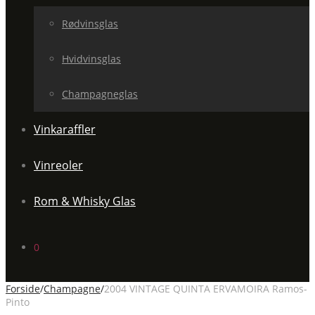
Rødvinsglas
Hvidvinsglas
Champagneglas
Vinkaraffler
Vinreoler
Rom & Whisky Glas
0
Forside
/
Champagne
/
2004 VINTAGE QUINTA ERVAMOIRA Ramos-
Pinto