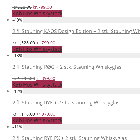
Den
Den
kr.
928.00
kr.
789.00
oprindelige
aktuelle
Køb Hos Whiskystack
pris
pris
-
40
%
var:
er:
kr.928.00.
kr.789.00.
2 fl. Stauning KAOS Design Edition + 2 stk. Stauning W
Den
Den
kr.
1,328.00
kr.
799.00
oprindelige
aktuelle
Køb Hos Whiskystack
pris
pris
-
13
%
var:
er:
kr.1,328.00.
kr.799.00.
2 fl. Stauning RØG + 2 stk. Stauning Whiskyglas
Den
Den
kr.
1,036.00
kr.
899.00
oprindelige
aktuelle
Køb Hos Whiskystack
pris
pris
-
12
%
var:
er:
kr.1,036.00.
kr.899.00.
2 fl. Stauning RYE + 2 stk. Stauning Whiskyglas
Den
Den
kr.
1,116.00
kr.
979.00
oprindelige
aktuelle
Køb Hos Whiskystack
pris
pris
-
11
%
var:
er:
kr.1,116.00.
kr.979.00.
2 fl. Stauning RYE PX + 2 stk. Stauning Whiskyglas