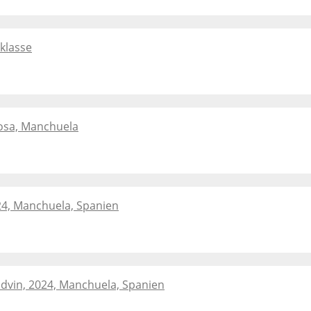
sklasse
losa, Manchuela
24, Manchuela, Spanien
ødvin, 2024, Manchuela, Spanien