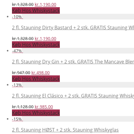
Den
Den
kr.
1,328.00
kr.
1,190.00
oprindelige
aktuelle
Køb Hos Whiskystack
pris
pris
-
10
%
var:
er:
kr.1,328.00.
kr.1,190.00.
2 fl. Stauning Dirty Bastard + 2 stk. GRATIS Stauning W
Den
Den
kr.
1,328.00
kr.
1,190.00
oprindelige
aktuelle
Køb Hos Whiskystack
pris
pris
-
47
%
var:
er:
kr.1,328.00.
kr.1,190.00.
2 fl. Stauning Dry Gin + 2 stk. GRATIS The Mancave Ble
Den
Den
kr.
947.00
kr.
498.00
oprindelige
aktuelle
Køb Hos Whiskystack
pris
pris
-
13
%
var:
er:
kr.947.00.
kr.498.00.
2 fl. Stauning El Clásico + 2 stk. GRATIS Stauning Whisk
Den
Den
kr.
1,128.00
kr.
985.00
oprindelige
aktuelle
Køb Hos Whiskystack
pris
pris
-
15
%
var:
er:
kr.1,128.00.
kr.985.00.
2 fl. Stauning HØST + 2 stk. Stauning Whiskyglas