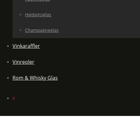
Hvidvinsglas
Champagneglas
Vinkaraffler
Vinreoler
Rom & Whisky Glas
0