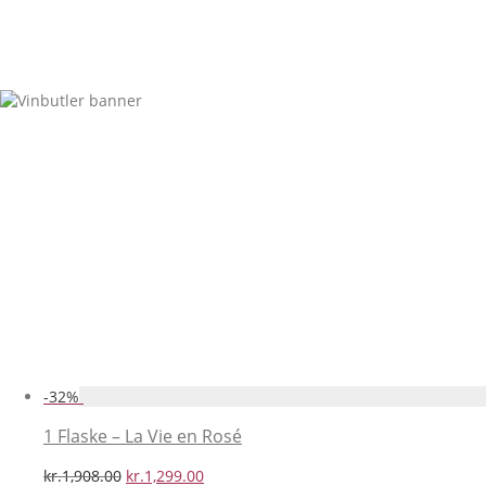
-
32
%
1 Flaske – La Vie en Rosé
Den
Den
kr.
1,908.00
kr.
1,299.00