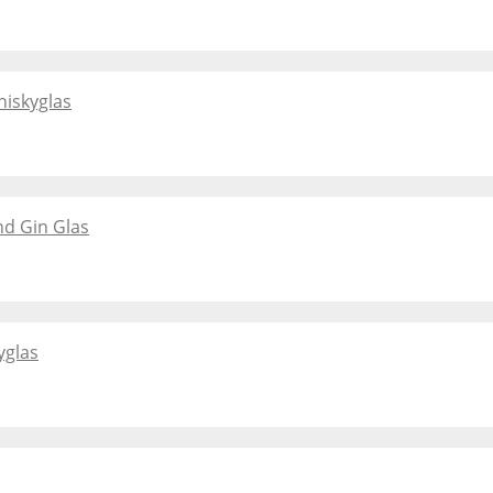
hiskyglas
nd Gin Glas
yglas