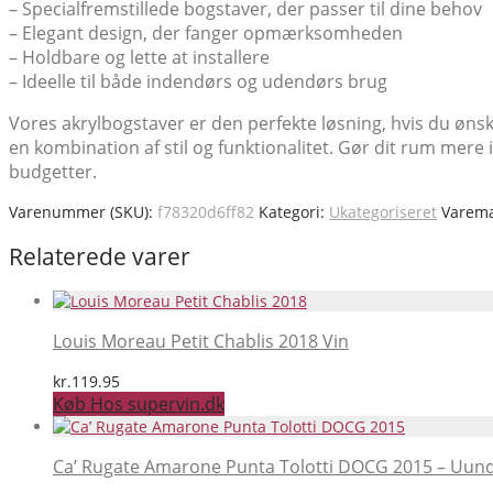
– Specialfremstillede bogstaver, der passer til dine behov
– Elegant design, der fanger opmærksomheden
– Holdbare og lette at installere
– Ideelle til både indendørs og udendørs brug
Vores akrylbogstaver er den perfekte løsning, hvis du ønsk
en kombination af stil og funktionalitet. Gør dit rum mere
budgetter.
Varenummer (SKU):
f78320d6ff82
Kategori:
Ukategoriseret
Varem
Relaterede varer
Louis Moreau Petit Chablis 2018 Vin
kr.
119.95
Køb Hos supervin.dk
Ca’ Rugate Amarone Punta Tolotti DOCG 2015 – Uundgåe