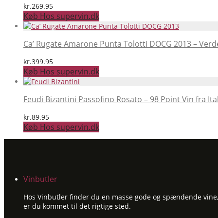
kr.
269.95
Køb Hos supervin.dk
Ca’ Rugate Amarone Punta Tolotti DOCG 2013 – Verd
kr.
399.95
Køb Hos supervin.dk
Feudi Bizantini Passofino Rosato – 98 Point Vin fra Ita
kr.
89.95
Køb Hos supervin.dk
Vinbutler
Hos Vinbutler finder du en masse gode og spændende vine, ti
er du kommet til det rigtige sted.