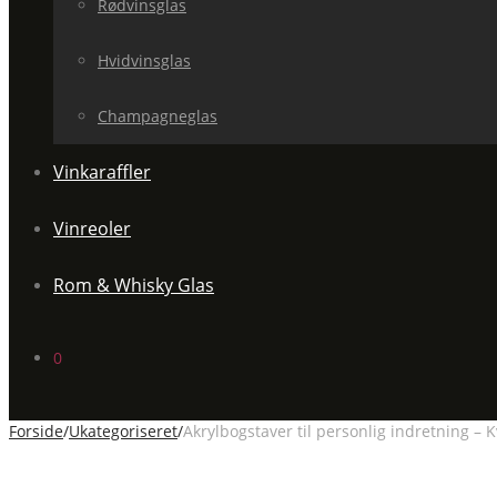
Rødvinsglas
Hvidvinsglas
Champagneglas
Vinkaraffler
Vinreoler
Rom & Whisky Glas
0
Forside
/
Ukategoriseret
/
Akrylbogstaver til personlig indretning – K