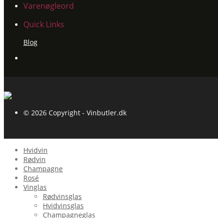
Varenøgleord
Quick Links
Blog
© 2026 Copyright - Vinbutler.dk
Hvidvin
Rødvin
Champagne
Rosé
Vinglas
Rødvinsglas
Hvidvinsglas
Champagneglas