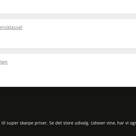
ensklasse!
lien
l super skarpe priser. Se det store udvalg. Udover vine, har vi og