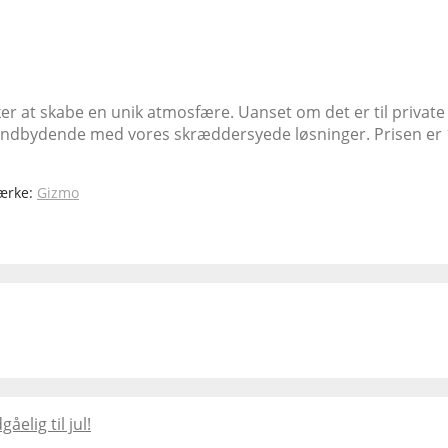
er at skabe en unik atmosfære. Uanset om det er til private
 indbydende med vores skræddersyede løsninger. Prisen er 10.
ærke:
Gizmo
lig til jul!