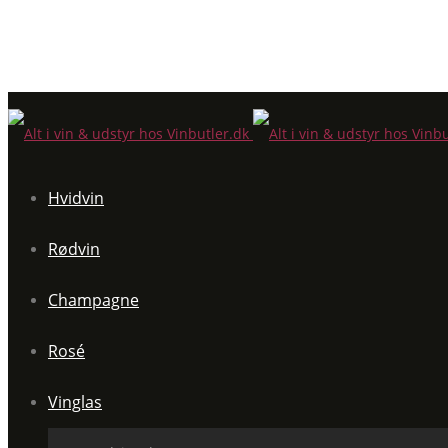
Hvidvin
Rødvin
Champagne
Rosé
Vinglas