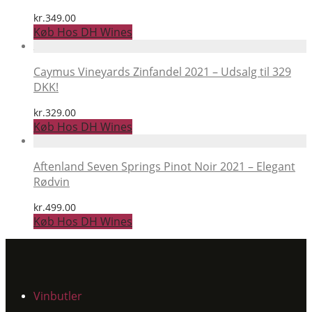
kr.
349.00
Køb Hos DH Wines
Caymus Vineyards Zinfandel 2021 – Udsalg til 329
DKK!
kr.
329.00
Køb Hos DH Wines
Aftenland Seven Springs Pinot Noir 2021 – Elegant
Rødvin
kr.
499.00
Køb Hos DH Wines
Vinbutler