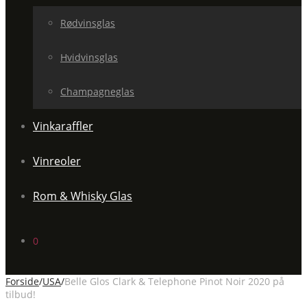
Rødvinsglas
Hvidvinsglas
Champagneglas
Vinkaraffler
Vinreoler
Rom & Whisky Glas
0
Forside
/
USA
/
Belle Glos Clark & Telephone Pinot Noir 2020 på
tilbud!