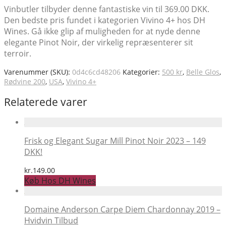
Vinbutler tilbyder denne fantastiske vin til 369.00 DKK.
Den bedste pris fundet i kategorien Vivino 4+ hos DH
Wines. Gå ikke glip af muligheden for at nyde denne
elegante Pinot Noir, der virkelig repræsenterer sit
terroir.
Varenummer (SKU):
0d4c6cd48206
Kategorier:
500 kr
,
Belle Glos
,
Rødvine 200
,
USA
,
Vivino 4+
Relaterede varer
Frisk og Elegant Sugar Mill Pinot Noir 2023 – 149
DKK!
kr.
149.00
Køb Hos DH Wines
Domaine Anderson Carpe Diem Chardonnay 2019 –
Hvidvin Tilbud