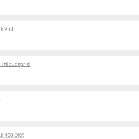
k Vin!
 tilbudspris!
n
til 400 DKK