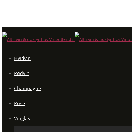
Hvidvin
Rødvin
Champagne
Rosé
Vinglas