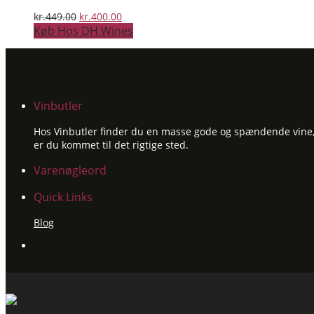
Den
Den
kr.
449.00
kr.
400.00
oprindelige
aktuelle
Køb Hos DH Wines
pris
pris
var:
er:
kr.449.00.
kr.400.00.
Vinbutler
Hos Vinbutler finder du en masse gode og spændende vine, ti
er du kommet til det rigtige sted.
Varenøgleord
Quick Links
Blog