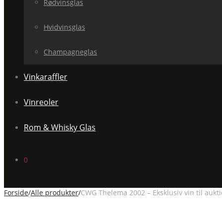
Rødvinsglas
Hvidvinsglas
Champagneglas
Vinkaraffler
Vinreoler
Rom & Whisky Glas
0
Forside
/
Alle produkter
/
CWG Thelema 2002 – Eksklusiv vin til aukt