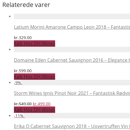
Relaterede varer
Latium Morini Amarone Campo Leon 2018 – Fantastis
kr.
329.00
Køb Hos DH Wines
Domaine Eden Cabernet Sauvignon 2016 – Elegance til
kr.
599.00
Køb Hos DH Wines
-
9
%
Storm Wines Ignis Pinot Noir 2021 – Fantastisk Rødvi
Den
Den
kr.
549.00
kr.
499.00
oprindelige
aktuelle
Køb Hos DH Wines
pris
pris
-
11
%
var:
er:
kr.549.00.
kr.499.00.
Erika O Cabernet Sauvignon 2018 – Uovertruffen Vin 