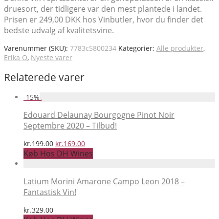
druesort, der tidligere var den mest plantede i landet.
Prisen er 249,00 DKK hos Vinbutler, hvor du finder det
bedste udvalg af kvalitetsvine.
Varenummer (SKU):
7783c5800234
Kategorier:
Alle produkter
,
Erika O
,
Nyeste varer
Relaterede varer
-
15
%
Edouard Delaunay Bourgogne Pinot Noir
Septembre 2020 – Tilbud!
Den
Den
kr.
199.00
kr.
169.00
oprindelige
aktuelle
Køb Hos DH Wines
pris
pris
var:
er:
kr.199.00.
kr.169.00.
Latium Morini Amarone Campo Leon 2018 –
Fantastisk Vin!
kr.
329.00