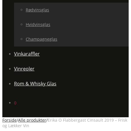
Rødvinsglas
Hvidvinsglas
Champagneglas
Vinkaraffler
Vinreoler
Rom & Whisky Glas
0
Forside
/
Alle produkter
/
Erika O Flabbergast Cinsault 2019 – Frisk
og Lækker Vin