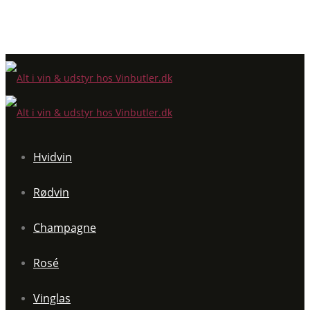
Hvidvin
Rødvin
Champagne
Rosé
Vinglas