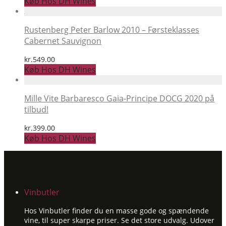
Køb Hos DH Wines
Rustenberg Peter Barlow 2010 – Førsteklasses
Cabernet Sauvignon
kr.
549.00
Køb Hos DH Wines
Mille Vite Barbaresco Gaia-Principe DOCG 2020 på
tilbud!
kr.
399.00
Køb Hos DH Wines
Vinbutler
Hos Vinbutler finder du en masse gode og spændende
vine, til super skarpe priser. Se det store udvalg. Udover