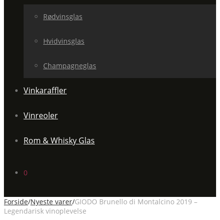
Rødvinsglas
Hvidvinsglas
Champagneglas
Vinkaraffler
Vinreoler
Rom & Whisky Glas
0
Forside
/
Nyeste varer
/
GIODO Brunello di Montalcino 2019 –
Legendarisk vinoplevelse