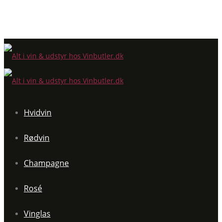
Hvidvin
Rødvin
Champagne
Rosé
Vinglas