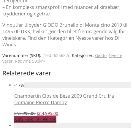
derhjemme
– En kompleks smagsprofil med nuancer af kirsebær,
krydderier og egetræ
Vinbutler tilbyder GIODO Brunello di Montalcino 2019 til
1495.00 DKK, hvilket gør den til et fremragende valg for
vinelskere. Find den i kategorien Nyeste varer hos DH
Wines.
Varenummer (SKU):
f19d262a682d
Kategorier:
Giodo
,
Nyeste
varer
,
Rødvine 500kr+
Relaterede varer
-
17
%
Chambertin Clos de Béze 2009 Grand Cru fra
Domaine Pierre Damoy
Den
Den
kr.
5,995.00
kr.
4,995.00
oprindelige
aktuelle
Køb Hos DH Wines
pris
pris
var:
er: