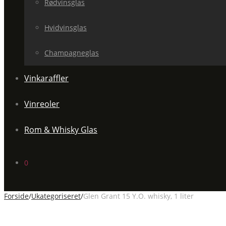
Rødvinsglas
Hvidvinsglas
Champagneglas
Vinkaraffler
Vinreoler
Rom & Whisky Glas
0
Forside
/
Ukategoriseret
/
Glen Grant 15 Y.O. whisky, 1 liter