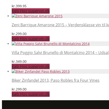
kr.
399.95
Køb Hos supervin.dk
Zeni Barrique Amarone 2015 – Verdensklasse vin til k
kr.
299.00
Køb Hos supervin.dk
Villa Poggio Salvi Brunello di Montalcino 2014 – Udsal
kr.
349.00
Køb Hos supervin.dk
Biker Zinfandel 2013, Paso Robles fra Four Vines
kr.
299.00
Køb Hos supervin.dk