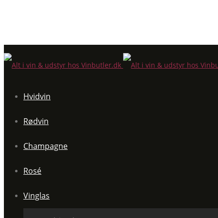
Hvidvin
Rødvin
Champagne
Rosé
Vinglas