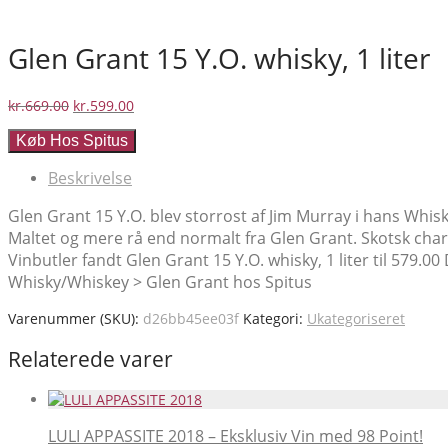
Glen Grant 15 Y.O. whisky, 1 liter
Den
Den
kr.
669.00
kr.
599.00
oprindelige
aktuelle
Køb Hos Spitus
pris
pris
var:
er:
Beskrivelse
kr.669.00.
kr.599.00.
Glen Grant 15 Y.O. blev storrost af Jim Murray i hans Whisk
Maltet og mere rå end normalt fra Glen Grant. Skotsk char
Vinbutler fandt Glen Grant 15 Y.O. whisky, 1 liter til 579.00 
Whisky/Whiskey > Glen Grant hos Spitus
Varenummer (SKU):
d26bb45ee03f
Kategori:
Ukategoriseret
Relaterede varer
LULI APPASSITE 2018 – Eksklusiv Vin med 98 Point!