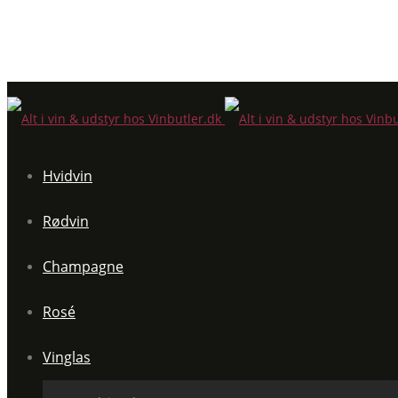
Hvidvin
Rødvin
Champagne
Rosé
Vinglas