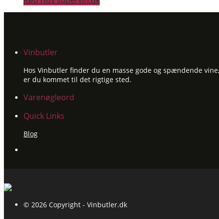
Køb Hos supervin.dk
Vinbutler
Hos Vinbutler finder du en masse gode og spændende vine, ti
er du kommet til det rigtige sted.
Varenøgleord
Quick Links
Blog
© 2026 Copyright - Vinbutler.dk