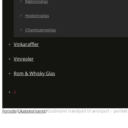
Rødvinsglas
Hvidvinsglas
Champagneglas
Vinkaraffler
Vinreoler
Rom & Whisky Glas
0
Forside
/
Ukategoriseret
/
Guldmalet træskjold til æresport – perfekt 