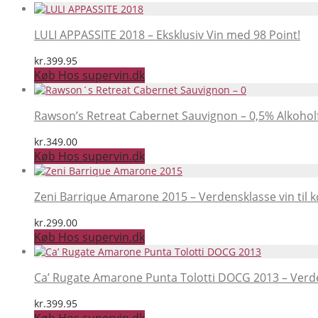
LULI APPASSITE 2018 – Eksklusiv Vin med 98 Point!
kr.
399.95
Køb Hos supervin.dk
Rawson’s Retreat Cabernet Sauvignon – 0,5% Alkoholf
kr.
349.00
Køb Hos supervin.dk
Zeni Barrique Amarone 2015 – Verdensklasse vin til k
kr.
299.00
Køb Hos supervin.dk
Ca’ Rugate Amarone Punta Tolotti DOCG 2013 – Verd
kr.
399.95