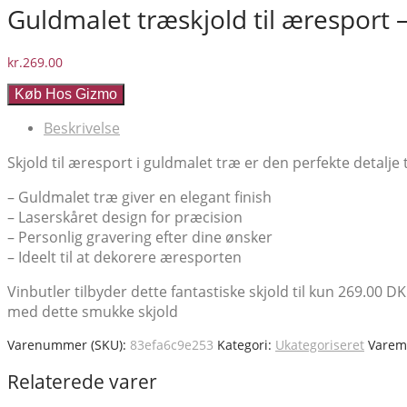
Guldmalet træskjold til æresport – 
kr.
269.00
Køb Hos Gizmo
Beskrivelse
Skjold til æresport i guldmalet træ er den perfekte detalje t
– Guldmalet træ giver en elegant finish
– Laserskåret design for præcision
– Personlig gravering efter dine ønsker
– Ideelt til at dekorere æresporten
Vinbutler tilbyder dette fantastiske skjold til kun 269.00 
med dette smukke skjold
Varenummer (SKU):
83efa6c9e253
Kategori:
Ukategoriseret
Varem
Relaterede varer