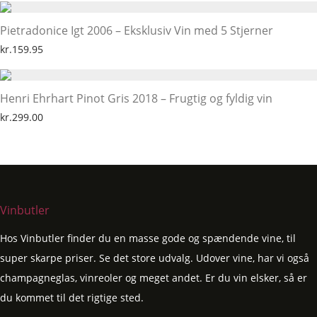
Pietradonice Igt 2006 – Eksklusiv Vin med 5 Stjerner
kr.
159.95
Henri Ehrhart Pinot Gris 2018 – Frugtig og fyldig vin
kr.
299.00
Vinbutler
Hos Vinbutler finder du en masse gode og spændende vine, til
super skarpe priser. Se det store udvalg. Udover vine, har vi også
champagneglas, vinreoler og meget andet. Er du vin elsker, så er
du kommet til det rigtige sted.