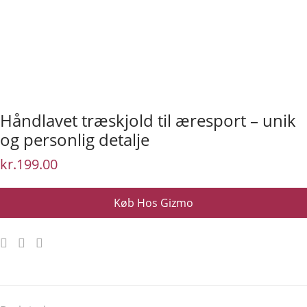
Håndlavet træskjold til æresport – unik
og personlig detalje
kr.
199.00
Køb Hos Gizmo