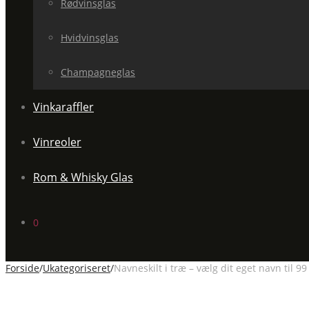
Rødvinsglas
Hvidvinsglas
Champagneglas
Vinkaraffler
Vinreoler
Rom & Whisky Glas
0
Forside
/
Ukategoriseret
/
Navneskilt i træ – vælg dit eget navn til 9