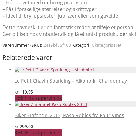
– Håndlavet med omhu og præcision
– Fås i forskellige størrelser og skrifttyper
– Ideel til bryllupsfester, jubilæer eller som gaveidé
Dette navneskilt er en fantastisk måde at tilføje et personl
Gør dit køb hos vinbutler.dk og få et unikt produkt, der ski
Varenummer (SKU):
24e9bf55f163
Kategori:
Ukategoriseret
Relaterede varer
Le Petit Chavin Sparkling – Alkoholfri Chardonnay
kr.
119.95
Køb Hos supervin.dk
Biker Zinfandel 2013, Paso Robles fra Four Vines
kr.
299.00
Køb Hos supervin.dk