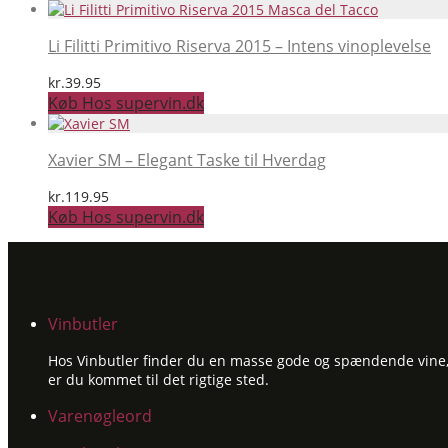
Li Filitti Primitivo Riserva 2015 – Intens vinoplevelse
kr.
39.95
Køb Hos supervin.dk
Xavier SM – Elegant Taske til Hverdag
kr.
119.95
Køb Hos supervin.dk
Vinbutler
Hos Vinbutler finder du en masse gode og spændende vine, ti
er du kommet til det rigtige sted.
Varenøgleord