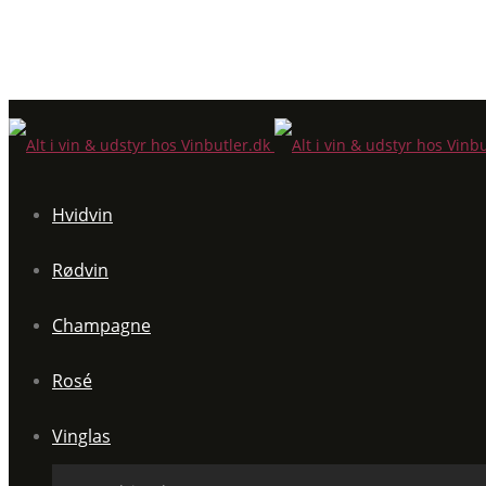
Hvidvin
Rødvin
Champagne
Rosé
Vinglas