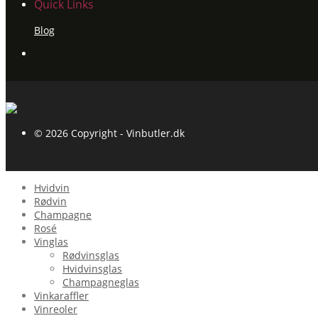
Quick Links
Blog
© 2026 Copyright - Vinbutler.dk
Hvidvin
Rødvin
Champagne
Rosé
Vinglas
Rødvinsglas
Hvidvinsglas
Champagneglas
Vinkaraffler
Vinreoler