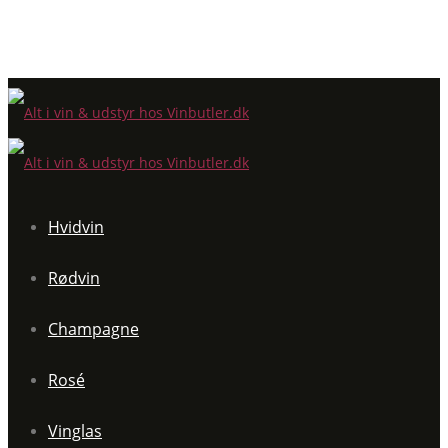
Hvidvin
Rødvin
Champagne
Rosé
Vinglas