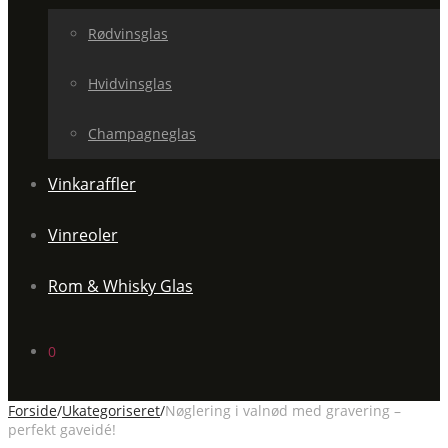
Rødvinsglas
Hvidvinsglas
Champagneglas
Vinkaraffler
Vinreoler
Rom & Whisky Glas
0
Forside
/
Ukategoriseret
/
Nøglering i valnød med gravering –
perfekt gaveidé!