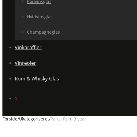
Rødvinsglas
Hvidvinsglas
Champagneglas
Vinkaraffler
Vinreoler
Rom & Whisky Glas
0
Forside
/
Ukategoriseret
/
Parce Rum 3 year