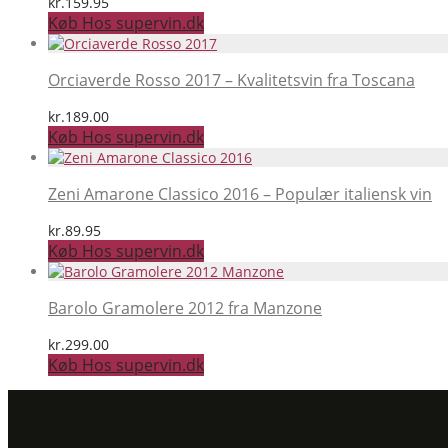
kr.
159.95
Køb Hos supervin.dk
Orciaverde Rosso 2017 – Kvalitetsvin fra Toscana
kr.
189.00
Køb Hos supervin.dk
Zeni Amarone Classico 2016 – Populær italiensk vin
kr.
89.95
Køb Hos supervin.dk
Barolo Gramolere 2012 fra Manzone
kr.
299.00
Køb Hos supervin.dk