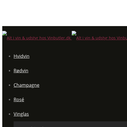
Hvidvin
Rødvin
Champagne
Rosé
Vinglas