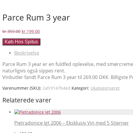
Parce Rum 3 year
Den
Den
kr.
359.00
kr.
199.00
oprindelige
aktuelle
Køb Hos Spitus
pris
pris
var:
er:
Beskrivelse
kr.359.00.
kr.199.00.
Parce Rum 3 year er en fuldfed oplevelse, med smørcreme, 
naturligvis også sippes rent.
Vinbutler fandt Parce Rum 3 year til 269.00 DKK. Billigste P
Varenummer (SKU):
2afc9147b4ed
Kategori:
Ukategoriseret
Relaterede varer
Pietradonice Igt 2006 – Eksklusiv Vin med 5 Stjerner