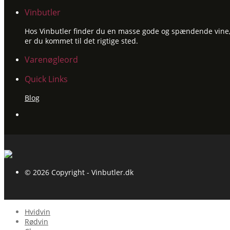
Vinbutler
Hos Vinbutler finder du en masse gode og spændende vine, ti
er du kommet til det rigtige sted.
Varenøgleord
Quick Links
Blog
© 2026 Copyright - Vinbutler.dk
Hvidvin
Rødvin