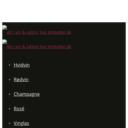
Hvidvin
Rødvin
Champagne
Rosé
Vinglas