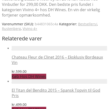
Vinbutler for 299,00 DKK. Den bedste pris fundet i
kategorien Vivino 4+ hos DH Wines. En vin der virkelig
fortjener opmærksomhed.
Varenummer (SKU):
b44831065c4a
Kategorier:
Bestsellers/
,
Rustenberg
,
Vivino 4+
Relaterede varer
Chateau Fleur de Clinet 2016 – Eksklusiv Bordeaux
Vin
kr.
599.00
Køb Hos DH Wines
El Titan del Bendito 2015 – Spansk Topvin til God
Pris
kr.
499.00