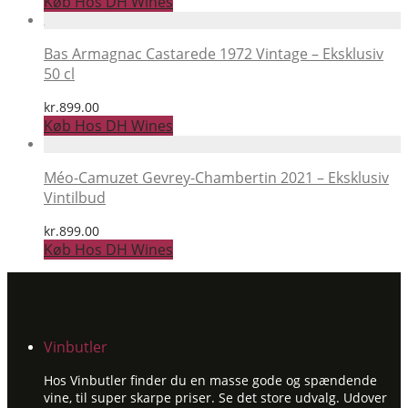
Køb Hos DH Wines
Bas Armagnac Castarede 1972 Vintage – Eksklusiv
50 cl
kr.
899.00
Køb Hos DH Wines
Méo-Camuzet Gevrey-Chambertin 2021 – Eksklusiv
Vintilbud
kr.
899.00
Køb Hos DH Wines
Vinbutler
Hos Vinbutler finder du en masse gode og spændende
vine, til super skarpe priser. Se det store udvalg. Udover