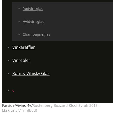
Rødvinsglas
Hvidvinsglas
Champagneglas
Vinkaraffler
Vinreoler
Rom & Whisky Glas
0
Forside
/
Vivino 4+
/
Rustenberg Buzzard Kloof Syrah 2015 –
Eksklusiv Vin Tilbud!