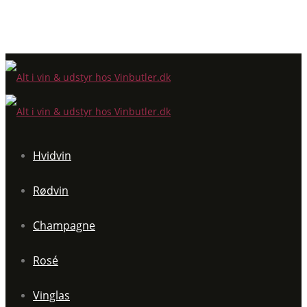
Hvidvin
Rødvin
Champagne
Rosé
Vinglas