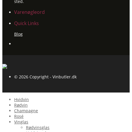
sted.
Varenøgleord
Quick Links
Blog
© 2026 Copyright - Vinbutler.dk
Hvidvin
Rødvin
Champagne
Rosé
Vinglas
Rødvinsglas