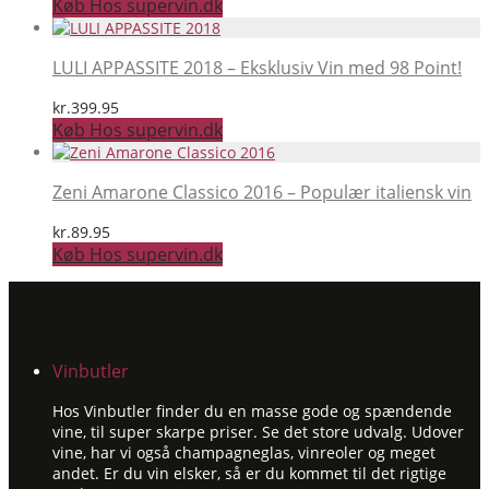
Køb Hos supervin.dk
LULI APPASSITE 2018 – Eksklusiv Vin med 98 Point!
kr.
399.95
Køb Hos supervin.dk
Zeni Amarone Classico 2016 – Populær italiensk vin
kr.
89.95
Køb Hos supervin.dk
Vinbutler
Hos Vinbutler finder du en masse gode og spændende
vine, til super skarpe priser. Se det store udvalg. Udover
vine, har vi også champagneglas, vinreoler og meget
andet. Er du vin elsker, så er du kommet til det rigtige