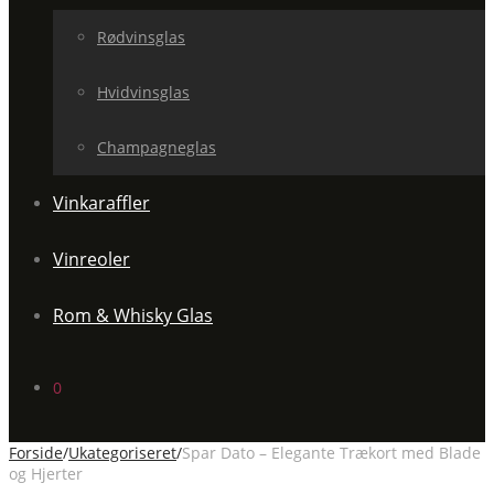
Rødvinsglas
Hvidvinsglas
Champagneglas
Vinkaraffler
Vinreoler
Rom & Whisky Glas
0
Forside
/
Ukategoriseret
/
Spar Dato – Elegante Trækort med Blade
og Hjerter