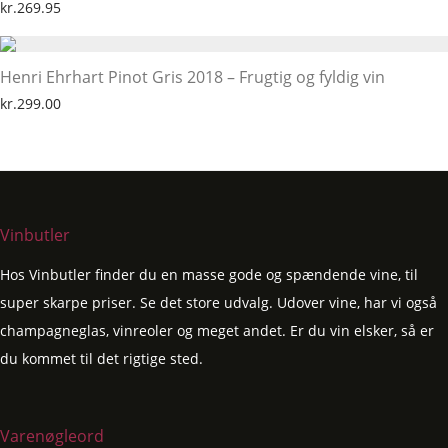
kr.
269.95
Henri Ehrhart Pinot Gris 2018 – Frugtig og fyldig vin
kr.
299.00
Vinbutler
Hos Vinbutler finder du en masse gode og spændende vine, til
super skarpe priser. Se det store udvalg. Udover vine, har vi også
champagneglas, vinreoler og meget andet. Er du vin elsker, så er
du kommet til det rigtige sted.
Varenøgleord