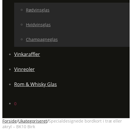
Rødvinsglas
Hvidvinsglas
Champagneglas
Vinkaraffler
Vinreoler
Rom & Whisky Glas
0
Forside
/
Ukategoriseret
/
Specialdesignede bordkort i træ eller
akryl – BK10 Birk