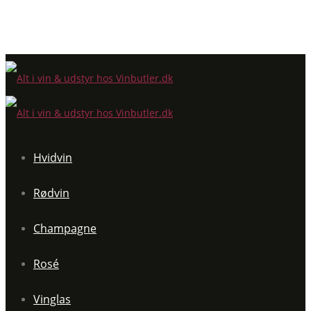
Hvidvin
Rødvin
Champagne
Rosé
Vinglas