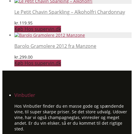
Le Petit Chavin Sparkling – Alkoholfri Chardonnay
kr.
119.95
Køb Hos supervin.dk
Barolo Gramolere 2012 fra Manzone
kr.
299.00
Køb Hos supervin.dk
Vinbutler
Hos Vinbutler finder du en masse gode og spændende
vine, til super skarpe priser. Se det store udvalg. Udover
vine, har vi også champagneglas, vinreoler og meget
andet. Er du vin elsker, så er du kommet til det rigtige
sted.