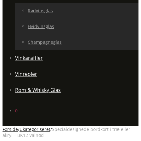
Rødvinsglas
Hvidvinsglas
Champagneglas
Vinkaraffler
Vinreoler
Rom & Whisky Glas
0
Forside
/
Ukategoriseret
/
Specialdesignede bordkort i træ eller
akryl – BK12 Valnød