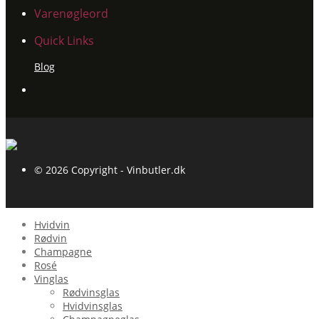
Varenøgleord
Quick Links
Blog
© 2026 Copyright - Vinbutler.dk
Hvidvin
Rødvin
Champagne
Rosé
Vinglas
Rødvinsglas
Hvidvinsglas