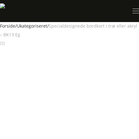
Forside
/
Ukategoriseret
/
Specialdesignede bordkort i træ eller akryl
– BK13 Eg