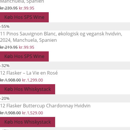
Manchuela, Spanien
kr.209.95.
kr.89.95.
Den
Den
kr.
239.95
kr.
99.95
oprindelige
aktuelle
Køb Hos SPS Wine
pris
pris
-
55
%
var:
er:
11 Pinos Sauvignon Blanc, økologisk og vegansk hvidvin,
2024, Manchuela, Spanien
kr.239.95.
kr.99.95.
Den
Den
kr.
219.95
kr.
99.95
oprindelige
aktuelle
Køb Hos SPS Wine
pris
pris
-
32
%
var:
er:
12 Flasker – La Vie en Rosé
kr.219.95.
kr.99.95.
Den
Den
kr.
1,908.00
kr.
1,299.00
oprindelige
aktuelle
Køb Hos Whiskystack
pris
pris
-
20
%
var:
er:
12 Flasker Buttercup Chardonnay Hvidvin
kr.1,908.00.
kr.1,299.00.
Den
Den
kr.
1,908.00
kr.
1,529.00
oprindelige
aktuelle
Køb Hos Whiskystack
pris
pris