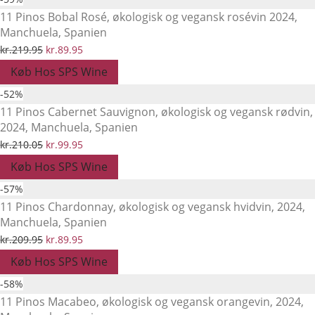
var:
er:
11 Pinos Bobal Rosé, økologisk og vegansk rosévin 2024,
Manchuela, Spanien
kr.199.95.
kr.89.95.
Den
Den
kr.
219.95
kr.
89.95
oprindelige
aktuelle
Køb Hos SPS Wine
pris
pris
-
52
%
var:
er:
11 Pinos Cabernet Sauvignon, økologisk og vegansk rødvin,
2024, Manchuela, Spanien
kr.219.95.
kr.89.95.
Den
Den
kr.
210.05
kr.
99.95
oprindelige
aktuelle
Køb Hos SPS Wine
pris
pris
-
57
%
var:
er:
11 Pinos Chardonnay, økologisk og vegansk hvidvin, 2024,
Manchuela, Spanien
kr.210.05.
kr.99.95.
Den
Den
kr.
209.95
kr.
89.95
oprindelige
aktuelle
Køb Hos SPS Wine
pris
pris
-
58
%
var:
er:
11 Pinos Macabeo, økologisk og vegansk orangevin, 2024,