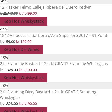
-
45
%
var:
er:
12 Flasker Telmo Calleja Ribera del Duero Rødvin
kr.1,908.00.
kr.1,529.00.
Den
Den
kr.
2,748.00
kr.
1,499.00
oprindelige
aktuelle
Køb Hos Whiskystack
pris
pris
-
19
%
var:
er:
1842 Valbeccara Barbera d’Asti Superiore 2017 – 91 Point
kr.2,748.00.
kr.1,499.00.
Den
Den
kr.
159.00
kr.
129.00
oprindelige
aktuelle
Køb Hos DH Wines
pris
pris
-
10
%
var:
er:
2 fl. Stauning Bastard + 2 stk. GRATIS Stauning Whiskyglas
kr.159.00.
kr.129.00.
Den
Den
kr.
1,328.00
kr.
1,190.00
oprindelige
aktuelle
Køb Hos Whiskystack
pris
pris
-
10
%
var:
er:
2 fl. Stauning Dirty Bastard + 2 stk. GRATIS Stauning
Whiskyglas
kr.1,328.00.
kr.1,190.00.
Den
Den
kr.
1,328.00
kr.
1,190.00
oprindelige
aktuelle
Køb Hos Whiskystack