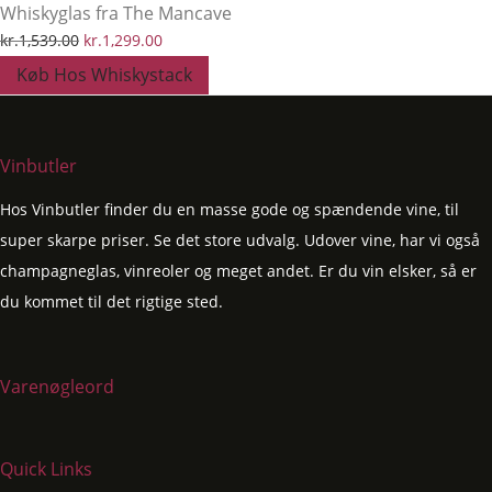
Whiskyglas fra The Mancave
kr.1,636.00.
kr.1,499.00.
Den
Den
kr.
1,539.00
kr.
1,299.00
oprindelige
aktuelle
Køb Hos Whiskystack
pris
pris
var:
er:
kr.1,539.00.
kr.1,299.00.
Vinbutler
Hos Vinbutler finder du en masse gode og spændende vine, til
super skarpe priser. Se det store udvalg. Udover vine, har vi også
champagneglas, vinreoler og meget andet. Er du vin elsker, så er
du kommet til det rigtige sted.
Varenøgleord
Quick Links