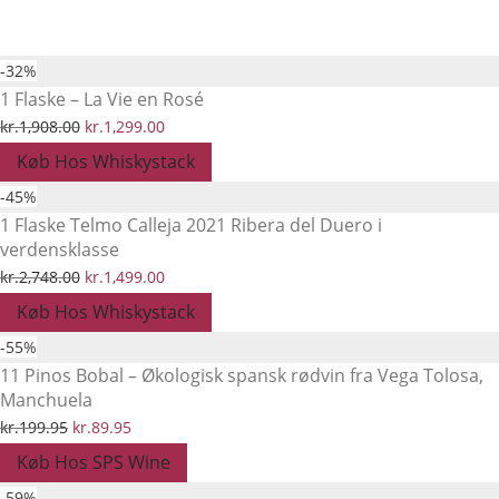
-
32
%
1 Flaske – La Vie en Rosé
Den
Den
kr.
1,908.00
kr.
1,299.00
oprindelige
aktuelle
Køb Hos Whiskystack
pris
pris
-
45
%
var:
er:
1 Flaske Telmo Calleja 2021 Ribera del Duero i
verdensklasse
kr.1,908.00.
kr.1,299.00.
Den
Den
kr.
2,748.00
kr.
1,499.00
oprindelige
aktuelle
Køb Hos Whiskystack
pris
pris
-
55
%
var:
er:
11 Pinos Bobal – Økologisk spansk rødvin fra Vega Tolosa,
Manchuela
kr.2,748.00.
kr.1,499.00.
Den
Den
kr.
199.95
kr.
89.95
oprindelige
aktuelle
Køb Hos SPS Wine
pris
pris
-
59
%