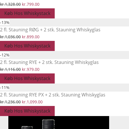
Den
Den
kr.
1,328.00
kr.
799.00
oprindelige
aktuelle
Køb Hos Whiskystack
pris
pris
-
13
%
var:
er:
2 fl. Stauning RØG + 2 stk. Stauning Whiskyglas
kr.1,328.00.
kr.799.00.
Den
Den
kr.
1,036.00
kr.
899.00
oprindelige
aktuelle
Køb Hos Whiskystack
pris
pris
-
12
%
var:
er:
2 fl. Stauning RYE + 2 stk. Stauning Whiskyglas
kr.1,036.00.
kr.899.00.
Den
Den
kr.
1,116.00
kr.
979.00
oprindelige
aktuelle
Køb Hos Whiskystack
pris
pris
-
11
%
var:
er:
2 fl. Stauning RYE PX + 2 stk. Stauning Whiskyglas
kr.1,116.00.
kr.979.00.
Den
Den
kr.
1,236.00
kr.
1,099.00
oprindelige
aktuelle
Køb Hos Whiskystack
pris
pris
var:
er: