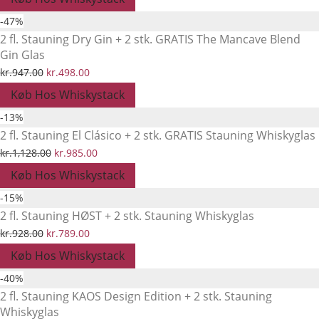
pris
pris
-
47
%
var:
er:
2 fl. Stauning Dry Gin + 2 stk. GRATIS The Mancave Blend
Gin Glas
kr.1,328.00.
kr.1,190.00.
Den
Den
kr.
947.00
kr.
498.00
oprindelige
aktuelle
Køb Hos Whiskystack
pris
pris
-
13
%
var:
er:
2 fl. Stauning El Clásico + 2 stk. GRATIS Stauning Whiskyglas
kr.947.00.
kr.498.00.
Den
Den
kr.
1,128.00
kr.
985.00
oprindelige
aktuelle
Køb Hos Whiskystack
pris
pris
-
15
%
var:
er:
2 fl. Stauning HØST + 2 stk. Stauning Whiskyglas
kr.1,128.00.
kr.985.00.
Den
Den
kr.
928.00
kr.
789.00
oprindelige
aktuelle
Køb Hos Whiskystack
pris
pris
-
40
%
var:
er:
2 fl. Stauning KAOS Design Edition + 2 stk. Stauning
Whiskyglas
kr.928.00.
kr.789.00.