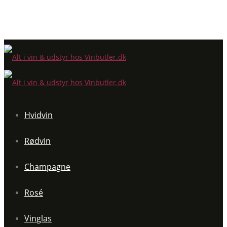
Hvidvin
Rødvin
Champagne
Rosé
Vinglas