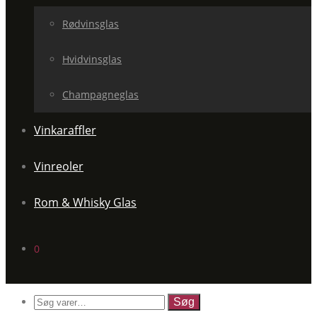
Rødvinsglas
Hvidvinsglas
Champagneglas
Vinkaraffler
Vinreoler
Rom & Whisky Glas
0
Søg
efter: