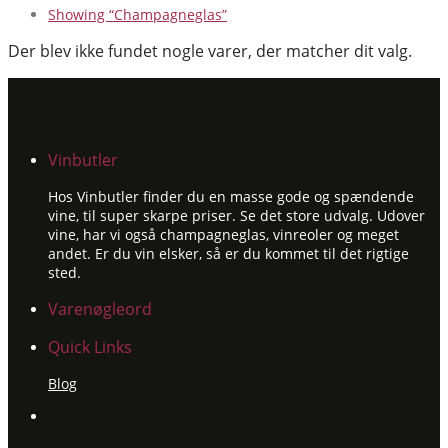
Showing
“Champagneglas”
Der blev ikke fundet nogle varer, der matcher dit valg.
Vinbutler
Hos Vinbutler finder du en masse gode og spændende
vine, til super skarpe priser. Se det store udvalg. Udover
vine, har vi også champagneglas, vinreoler og meget
andet. Er du vin elsker, så er du kommet til det rigtige
sted.
Varenøgleord
Quick Links
Blog