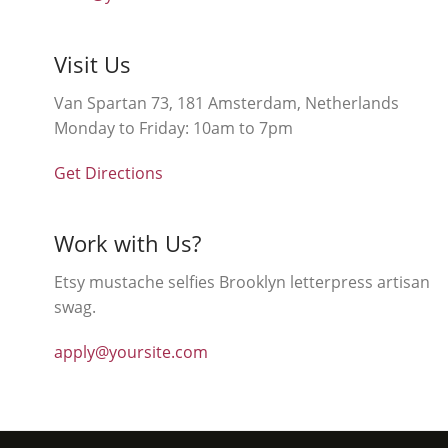
Visit Us
Van Spartan 73, 181 Amsterdam, Netherlands
Monday to Friday: 10am to 7pm
Get Directions
Work with Us?
Etsy mustache selfies Brooklyn letterpress artisan
swag.
apply@yoursite.com