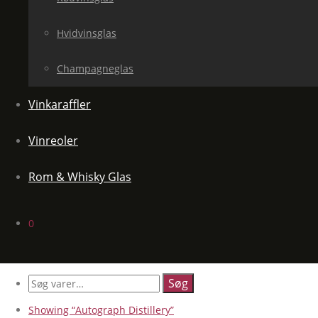
Hvidvinsglas
Champagneglas
Vinkaraffler
Vinreoler
Rom & Whisky Glas
0
Søg
efter:
Showing
“Autograph Distillery”