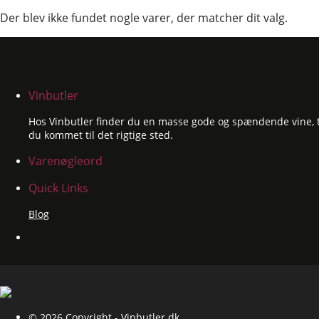
Der blev ikke fundet nogle varer, der matcher dit valg.
Vinbutler
Hos Vinbutler finder du en masse gode og spændende vine, til
du kommet til det rigtige sted.
Varenøgleord
Quick Links
Blog
© 2026 Copyright - Vinbutler.dk