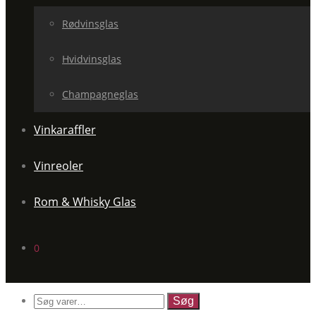
Rødvinsglas
Hvidvinsglas
Champagneglas
Vinkaraffler
Vinreoler
Rom & Whisky Glas
0
Søg
efter: