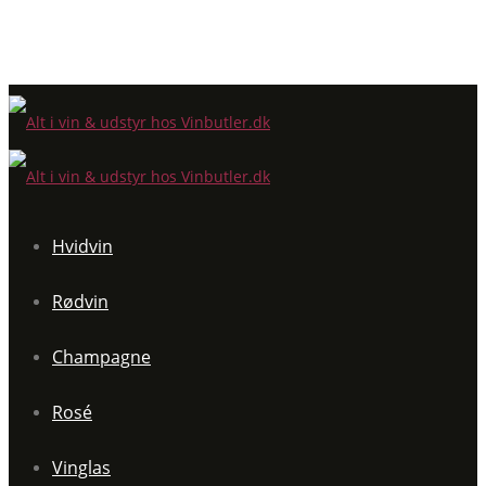
Hvidvin
Rødvin
Champagne
Rosé
Vinglas