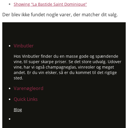
Showing
“La Bastide Saint Dominique”
Der blev ikke fundet nogle varer, der matcher dit valg.
Vinbutler
Hos Vinbutler finder du en masse gode og spændende
vine, til super skarpe priser. Se det store udvalg. Udover
vine, har vi også champagneglas, vinreoler og meget
andet. Er du vin elsker, så er du kommet til det rigtige
sted.
Varenøgleord
Quick Links
Blog